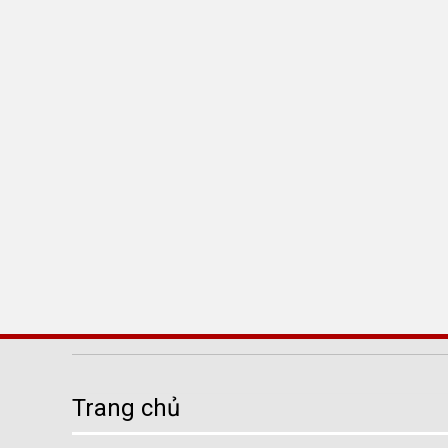
Trang chủ