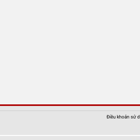
Điều khoản sử 