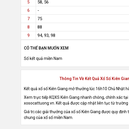
58, 56
5
-
6
75
7
88
8
94, 93, 98
9
CÓ THỂ BẠN MUỐN XEM
Sổ kết quả miền Nam
Thông Tin Về Kết Quả Xổ Số Kiên Gia
Kết quả xổ số Kiên Giang mở thưởng lúc 16h10 Chủ Nhật h
Xem trực tiếp KQXS Kiên Giang nhanh chóng, chính xác tại
xosocattuong.vn. Kết quả được cập nhật liên tục từ trường
Giá trị các giải thưởng của xổ số Kiên Giang được quy định 
chung của xổ số miền Nam.