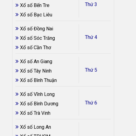
Thứ 3
Xổ số Bến Tre
Xổ số Bạc Liêu
Xổ số Đồng Nai
Thứ 4
Xổ số Sóc Trăng
Xổ số Cần Thơ
Xổ số An Giang
Thứ 5
Xổ số Tây Ninh
Xổ số Bình Thuận
Xổ số Vĩnh Long
Thứ 6
Xổ số Bình Dương
Xổ số Trà Vinh
Xổ số Long An