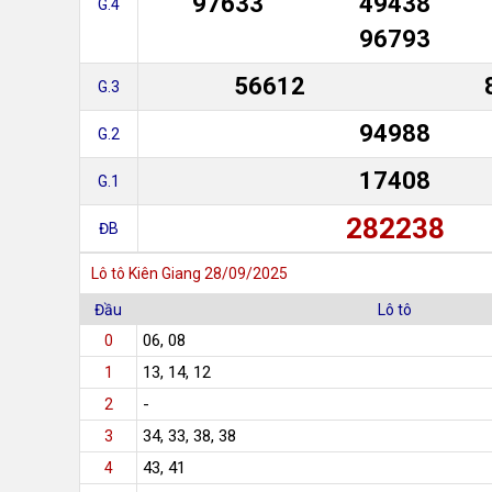
97633
49438
G.4
96793
56612
G.3
94988
G.2
17408
G.1
282238
ĐB
Lô tô Kiên Giang 28/09/2025
Đầu
Lô tô
06, 08
0
13, 14, 12
1
-
2
34, 33, 38, 38
3
43, 41
4