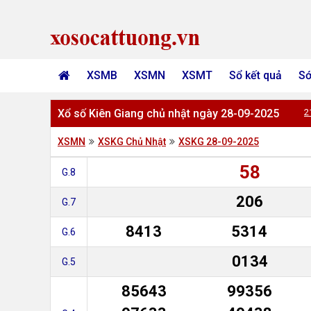
XSMB
XSMN
XSMT
Sổ kết quả
Sớ
Xổ số Kiên Giang chủ nhật ngày 28-09-2025
2
XSMN
XSKG Chủ Nhật
XSKG 28-09-2025
58
G.8
206
G.7
8413
5314
G.6
0134
G.5
85643
99356