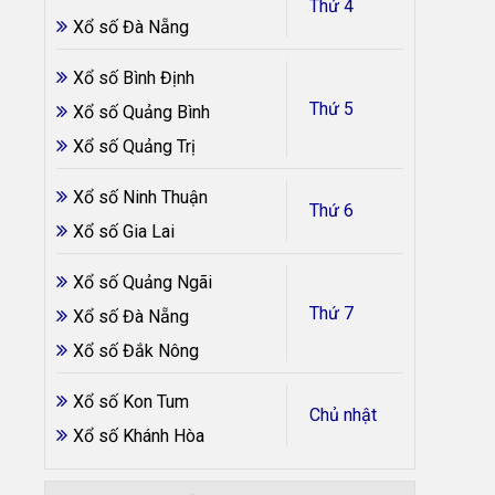
Thứ 4
Xổ số Đà Nẵng
Xổ số Bình Định
Thứ 5
Xổ số Quảng Bình
Xổ số Quảng Trị
Xổ số Ninh Thuận
Thứ 6
Xổ số Gia Lai
Xổ số Quảng Ngãi
Thứ 7
Xổ số Đà Nẵng
Xổ số Đắk Nông
Xổ số Kon Tum
Chủ nhật
Xổ số Khánh Hòa