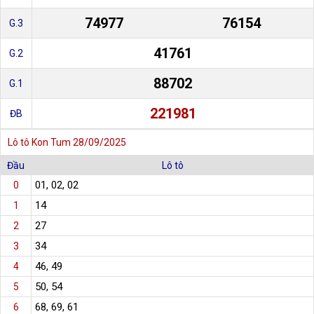
74977
76154
G.3
41761
G.2
88702
G.1
221981
ĐB
Lô tô Kon Tum 28/09/2025
Đầu
Lô tô
01, 02, 02
0
14
1
27
2
34
3
46, 49
4
50, 54
5
68, 69, 61
6