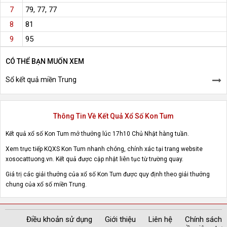
79, 77, 77
7
81
8
95
9
CÓ THỂ BẠN MUỐN XEM
Sổ kết quả miền Trung
Thông Tin Về Kết Quả Xổ Số Kon Tum
Kết quả xổ số Kon Tum mở thưởng lúc 17h10 Chủ Nhật hàng tuần.
Xem trực tiếp KQXS Kon Tum nhanh chóng, chính xác tại trang website
xosocattuong.vn. Kết quả được cập nhật liên tục từ trường quay.
Giá trị các giải thưởng của xổ số Kon Tum được quy định theo giải thưởng
chung của xổ số miền Trung.
Điều khoản sử dụng
Giới thiệu
Liên hệ
Chính sách