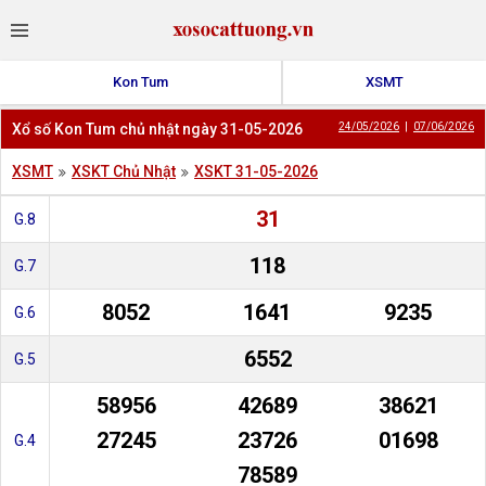
Kon Tum
XSMT
Xổ số Kon Tum chủ nhật ngày 31-05-2026
24/05/2026
|
07/06/2026
XSMT
XSKT Chủ Nhật
XSKT 31-05-2026
31
G.8
118
G.7
8052
1641
9235
G.6
6552
G.5
58956
42689
38621
27245
23726
01698
G.4
78589