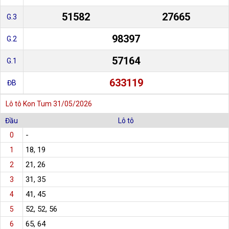
51582
27665
G.3
98397
G.2
57164
G.1
633119
ĐB
Lô tô Kon Tum 31/05/2026
Đầu
Lô tô
-
0
18, 19
1
21, 26
2
31, 35
3
41, 45
4
52, 52, 56
5
65, 64
6