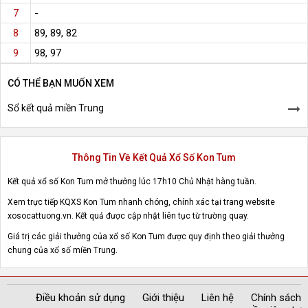
-
7
89, 89, 82
8
98, 97
9
CÓ THỂ BẠN MUỐN XEM
Sổ kết quả miền Trung
Thông Tin Về Kết Quả Xổ Số Kon Tum
Kết quả xổ số Kon Tum mở thưởng lúc 17h10 Chủ Nhật hàng tuần.
Xem trực tiếp KQXS Kon Tum nhanh chóng, chính xác tại trang website
xosocattuong.vn. Kết quả được cập nhật liên tục từ trường quay.
Giá trị các giải thưởng của xổ số Kon Tum được quy định theo giải thưởng
chung của xổ số miền Trung.
Điều khoản sử dụng
Giới thiệu
Liên hệ
Chính sách