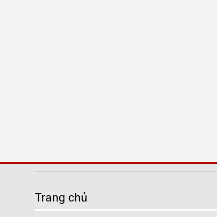
Trang chủ