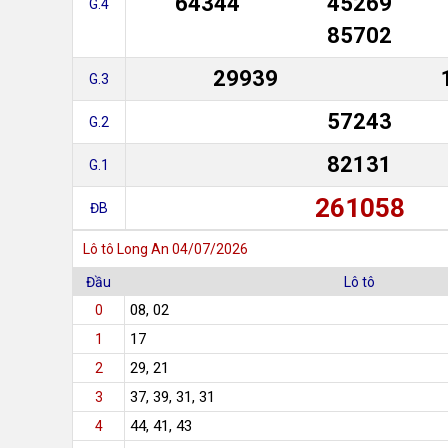
64344
45269
G.4
85702
29939
G.3
57243
G.2
82131
G.1
261058
ĐB
Lô tô Long An 04/07/2026
Đầu
Lô tô
08, 02
0
17
1
29, 21
2
37, 39, 31, 31
3
44, 41, 43
4