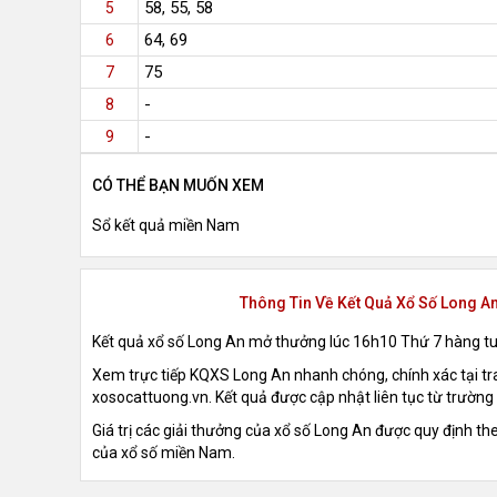
58, 55, 58
5
64, 69
6
75
7
-
8
-
9
CÓ THỂ BẠN MUỐN XEM
Sổ kết quả miền Nam
Thông Tin Về Kết Quả Xổ Số Long A
Kết quả xổ số Long An mở thưởng lúc 16h10 Thứ 7 hàng t
Xem trực tiếp KQXS Long An nhanh chóng, chính xác tại t
xosocattuong.vn. Kết quả được cập nhật liên tục từ trường
Giá trị các giải thưởng của xổ số Long An được quy định t
của xổ số miền Nam.