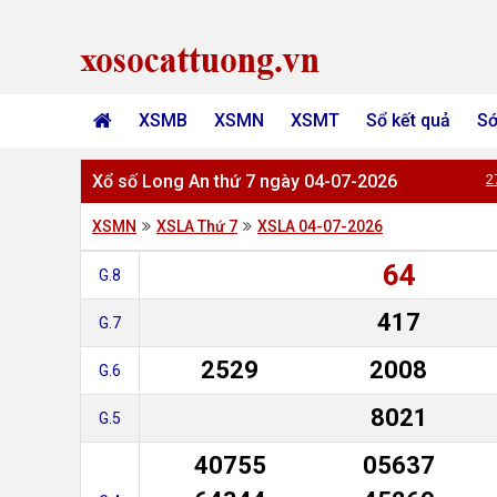
XSMB
XSMN
XSMT
Sổ kết quả
Sớ
Xổ số Long An thứ 7 ngày 04-07-2026
2
XSMN
XSLA Thứ 7
XSLA 04-07-2026
64
G.8
417
G.7
2529
2008
G.6
8021
G.5
40755
05637