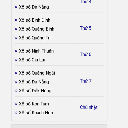
Thứ 4
Xổ số Đà Nẵng
Xổ số Bình Định
Thứ 5
Xổ số Quảng Bình
Xổ số Quảng Trị
Xổ số Ninh Thuận
Thứ 6
Xổ số Gia Lai
Xổ số Quảng Ngãi
Thứ 7
Xổ số Đà Nẵng
Xổ số Đắk Nông
Xổ số Kon Tum
Chủ nhật
Xổ số Khánh Hòa