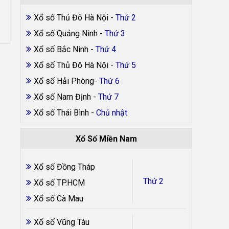
Xổ số Thủ Đô Hà Nội
-
Thứ 2
Xổ số Quảng Ninh
-
Thứ 3
Xổ số Bắc Ninh
-
Thứ 4
Xổ số Thủ Đô Hà Nội
-
Thứ 5
Xổ số Hải Phòng
-
Thứ 6
Xổ số Nam Định
-
Thứ 7
Xổ số Thái Bình
-
Chủ nhật
Xổ Số Miền Nam
Xổ số Đồng Tháp
Thứ 2
Xổ số TP.HCM
Xổ số Cà Mau
Xổ số Vũng Tàu