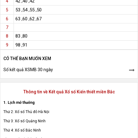
42 ,40 ,42
4
53 ,54 ,55 ,50
5
63 ,60 ,62 ,67
6
7
83 ,80
8
98 ,91
9
CÓ THỂ BẠN MUỐN XEM
Sổ kết quả XSMB 30 ngày
Thông tin về Kết quả Xổ số Kiến thiết miền Bắc
1. Lịch mở thưởng
Thứ 2: Xổ số Thủ đô Hà Nội
Thứ 3: Xổ số Quảng Ninh
Thứ 4: Xổ số Bắc Ninh