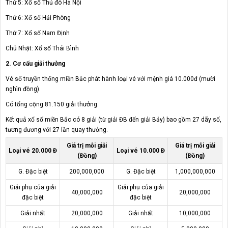
Thứ 5: Xổ số Thủ đô Hà Nội
Thứ 6: Xổ số Hải Phòng
Thứ 7: Xổ số Nam Định
Chủ Nhật: Xổ số Thái Bình
2. Cơ cấu giải thưởng
Vé số truyền thống miền Bắc phát hành loại vé với mệnh giá 10.000đ (mười
nghìn đồng).
Có tổng cộng 81.150 giải thưởng.
Kết quả xổ số miền Bắc có 8 giải (từ giải ĐB đến giải Bảy) bao gồm 27 dãy số,
tương đương với 27 lần quay thưởng.
Giá trị mỗi giải
Giá trị mỗi giải
Loại vé 20.000 Đ
Loại vé 10.000 Đ
(Đồng)
(Đồng)
G. Đặc biệt
200,000,000
G. Đặc biệt
1,000,000,000
Giải phụ của giải
Giải phụ của giải
40,000,000
20,000,000
đặc biệt
đặc biệt
Giải nhất
20,000,000
Giải nhất
10,000,000