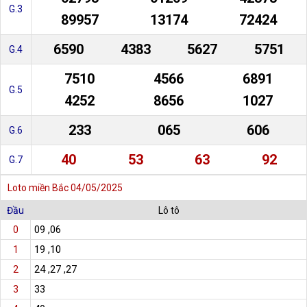
G.3
89957
13174
72424
6590
4383
5627
5751
G.4
7510
4566
6891
G.5
4252
8656
1027
233
065
606
G.6
40
53
63
92
G.7
Loto miền Bắc
04/05/2025
Đầu
Lô tô
09 ,06
0
19 ,10
1
24 ,27 ,27
2
33
3