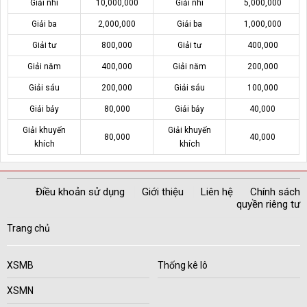
Giải nhì
10,000,000
Giải nhì
5,000,000
Giải ba
2,000,000
Giải ba
1,000,000
Giải tư
800,000
Giải tư
400,000
Giải năm
400,000
Giải năm
200,000
Giải sáu
200,000
Giải sáu
100,000
Giải bảy
80,000
Giải bảy
40,000
Giải khuyến
Giải khuyến
80,000
40,000
khích
khích
Điều khoản sử dụng
Giới thiệu
Liên hệ
Chính sách
quyền riêng tư
Trang chủ
XSMB
Thống kê lô
XSMN