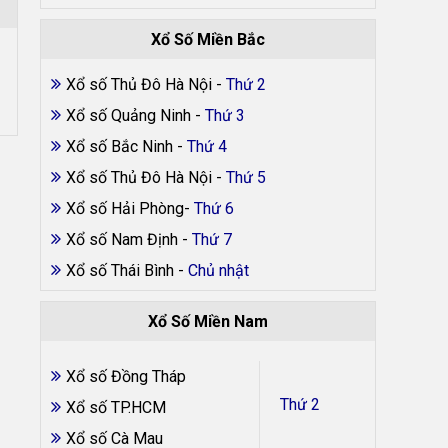
Xổ Số Miền Bắc
Xổ số Thủ Đô Hà Nội
-
Thứ 2
Xổ số Quảng Ninh
-
Thứ 3
Xổ số Bắc Ninh
-
Thứ 4
Xổ số Thủ Đô Hà Nội
-
Thứ 5
Xổ số Hải Phòng
-
Thứ 6
Xổ số Nam Định
-
Thứ 7
Xổ số Thái Bình
-
Chủ nhật
Xổ Số Miền Nam
Xổ số Đồng Tháp
Thứ 2
Xổ số TP.HCM
Xổ số Cà Mau