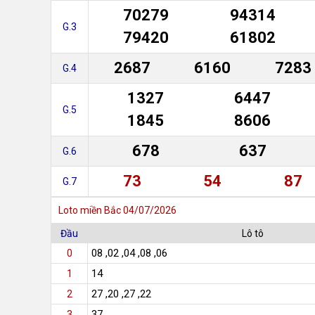
70279
94314
G.3
79420
61802
2687
6160
7283
G.4
1327
6447
G.5
1845
8606
678
637
G.6
73
54
87
G.7
Loto miền Bắc
04/07/2026
Đầu
Lô tô
08 ,02 ,04 ,08 ,06
0
14
1
27 ,20 ,27 ,22
2
37
3