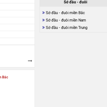
Sớ đầu - đuôi
Sớ đầu - đuôi miền Bắc
Sớ đầu - đuôi miền Nam
Sớ đầu - đuôi miền Trung
ền Bắc