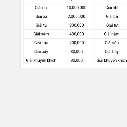
Giải nhì
10,000,000
Giải nhì
Giải ba
2,000,000
Giải ba
Giải tư
800,000
Giải tư
Giải năm
400,000
Giải năm
Giải sáu
200,000
Giải sáu
Giải bảy
80,000
Giải bảy
Giải khuyến khích
80,000
Giải khuyến khích