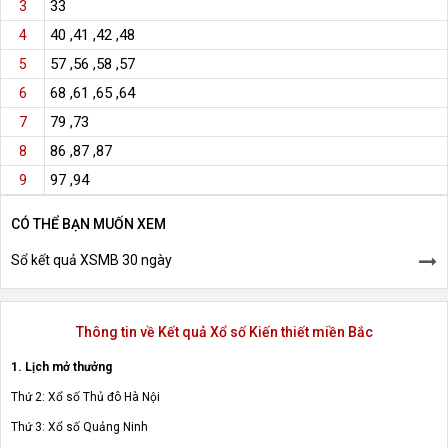
33
3
40 ,41 ,42 ,48
4
57 ,56 ,58 ,57
5
68 ,61 ,65 ,64
6
79 ,73
7
86 ,87 ,87
8
97 ,94
9
CÓ THỂ BẠN MUỐN XEM
Sổ kết quả XSMB 30 ngày
Thông tin về Kết quả Xổ số Kiến thiết miền Bắc
1. Lịch mở thưởng
Thứ 2: Xổ số Thủ đô Hà Nội
Thứ 3: Xổ số Quảng Ninh