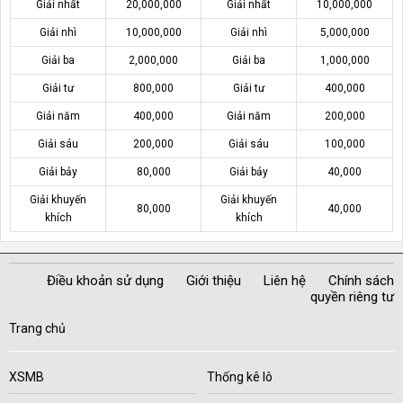
Giải nhất
20,000,000
Giải nhất
10,000,000
Giải nhì
10,000,000
Giải nhì
5,000,000
Giải ba
2,000,000
Giải ba
1,000,000
Giải tư
800,000
Giải tư
400,000
Giải năm
400,000
Giải năm
200,000
Giải sáu
200,000
Giải sáu
100,000
Giải bảy
80,000
Giải bảy
40,000
Giải khuyến
Giải khuyến
80,000
40,000
khích
khích
Điều khoản sử dụng
Giới thiệu
Liên hệ
Chính sách
quyền riêng tư
Trang chủ
XSMB
Thống kê lô