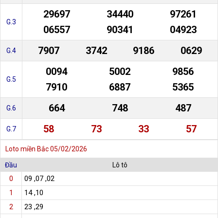
29697
34440
97261
G.3
06557
90341
04923
7907
3742
9186
0629
G.4
0094
5002
9856
G.5
7910
6887
5365
664
748
487
G.6
58
73
33
57
G.7
Loto miền Bắc
05/02/2026
Đầu
Lô tô
09 ,07 ,02
0
14 ,10
1
23 ,29
2