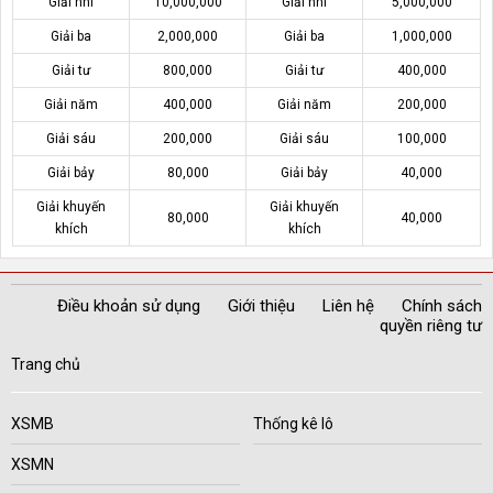
Giải nhì
10,000,000
Giải nhì
5,000,000
Giải ba
2,000,000
Giải ba
1,000,000
Giải tư
800,000
Giải tư
400,000
Giải năm
400,000
Giải năm
200,000
Giải sáu
200,000
Giải sáu
100,000
Giải bảy
80,000
Giải bảy
40,000
Giải khuyến
Giải khuyến
80,000
40,000
khích
khích
Điều khoản sử dụng
Giới thiệu
Liên hệ
Chính sách
quyền riêng tư
Trang chủ
XSMB
Thống kê lô
XSMN