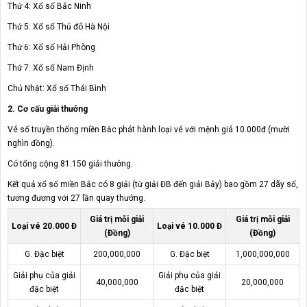
Thứ 4: Xổ số Bắc Ninh
Thứ 5: Xổ số Thủ đô Hà Nội
Thứ 6: Xổ số Hải Phòng
Thứ 7: Xổ số Nam Định
Chủ Nhật: Xổ số Thái Bình
2. Cơ cấu giải thưởng
Vé số truyền thống miền Bắc phát hành loại vé với mệnh giá 10.000đ (mười
nghìn đồng).
Có tổng cộng 81.150 giải thưởng.
Kết quả xổ số miền Bắc có 8 giải (từ giải ĐB đến giải Bảy) bao gồm 27 dãy số,
tương đương với 27 lần quay thưởng.
Giá trị mỗi giải
Giá trị mỗi giải
Loại vé 20.000 Đ
Loại vé 10.000 Đ
(Đồng)
(Đồng)
G. Đặc biệt
200,000,000
G. Đặc biệt
1,000,000,000
Giải phụ của giải
Giải phụ của giải
40,000,000
20,000,000
đặc biệt
đặc biệt