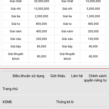
Giải nhất
20,000,000
Giải nhất
10,000,000
Giải nhì
10,000,000
Giải nhì
5,000,000
Giải ba
2,000,000
Giải ba
1,000,000
Giải tư
800,000
Giải tư
400,000
Giải năm
400,000
Giải năm
200,000
Giải sáu
200,000
Giải sáu
100,000
Giải bảy
80,000
Giải bảy
40,000
Giải khuyến
Giải khuyến
80,000
40,000
khích
khích
Điều khoản sử dụng
Giới thiệu
Liên hệ
Chính sách
quyền riêng tư
Trang chủ
XSMB
Thống kê lô