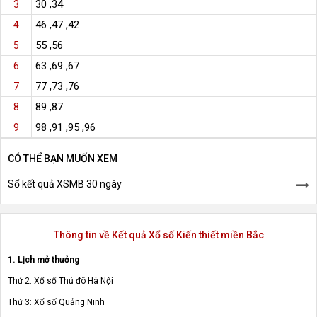
30 ,34
3
46 ,47 ,42
4
55 ,56
5
63 ,69 ,67
6
77 ,73 ,76
7
89 ,87
8
98 ,91 ,95 ,96
9
CÓ THỂ BẠN MUỐN XEM
Sổ kết quả XSMB 30 ngày
Thông tin về Kết quả Xổ số Kiến thiết miền Bắc
1. Lịch mở thưởng
Thứ 2: Xổ số Thủ đô Hà Nội
Thứ 3: Xổ số Quảng Ninh