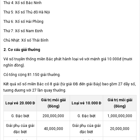
Thứ 4: Xổ số Bắc Ninh
Thứ 5: Xổ số Thủ đô Hà Nội
Thứ 6: Xổ số Hải Phòng
Thứ 7: Xổ số Nam Định
Chủ Nhật: Xổ số Thái Bình
2. Cơ cấu giải thưởng
Vé số truyền thống miền Bắc phát hành loại vé với mệnh giá 10.000đ (mười
nghìn đồng).
Có tổng cộng 81.150 giải thưởng.
Kết quả xổ số miền Bắc có 8 giải (từ giải ĐB đến giải Bảy) bao gồm 27 dãy số,
tương đương với 27 lần quay thưởng.
Giá trị mỗi giải
Giá trị mỗi giải
Loại vé 20.000 Đ
Loại vé 10.000 Đ
(Đồng)
(Đồng)
G. Đặc biệt
200,000,000
G. Đặc biệt
1,000,000,000
Giải phụ của giải
Giải phụ của giải
40,000,000
20,000,000
đặc biệt
đặc biệt