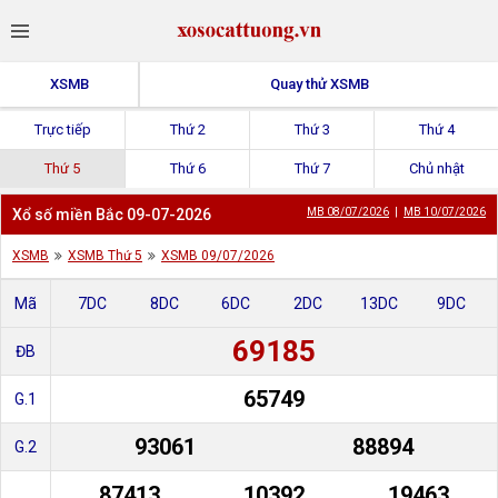
XSMB
Quay thử XSMB
Trực tiếp
Thứ 2
Thứ 3
Thứ 4
Thứ 5
Thứ 6
Thứ 7
Chủ nhật
Xổ số miền Bắc 09-07-2026
MB 08/07/2026
|
MB 10/07/2026
XSMB
XSMB Thứ 5
XSMB 09/07/2026
Mã
7DC
8DC
6DC
2DC
13DC
9DC
69185
ĐB
65749
G.1
93061
88894
G.2
87413
10392
19463