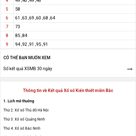
49 ,40 ,49 ,46
4
58
5
61 ,63 ,69 ,60 ,68 ,64
6
73
7
85 ,84
8
94 ,92 ,91 ,95 ,91
9
CÓ THỂ BẠN MUỐN XEM
Sổ kết quả XSMB 30 ngày
Thông tin về Kết quả Xổ số Kiến thiết miền Bắc
1. Lịch mở thưởng
Thứ 2: Xổ số Thủ đô Hà Nội
Thứ 3: Xổ số Quảng Ninh
Thứ 4: Xổ số Bắc Ninh