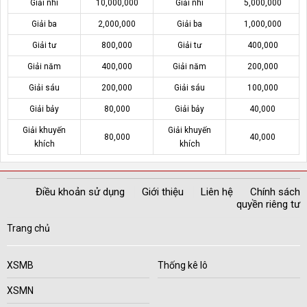
Giải nhì
10,000,000
Giải nhì
5,000,000
Giải ba
2,000,000
Giải ba
1,000,000
Giải tư
800,000
Giải tư
400,000
Giải năm
400,000
Giải năm
200,000
Giải sáu
200,000
Giải sáu
100,000
Giải bảy
80,000
Giải bảy
40,000
Giải khuyến
Giải khuyến
80,000
40,000
khích
khích
Điều khoản sử dụng
Giới thiệu
Liên hệ
Chính sách
quyền riêng tư
Trang chủ
XSMB
Thống kê lô
XSMN