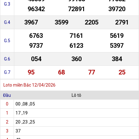
G.3
96342
72891
39720
3967
3599
2205
2791
G.4
6763
7161
5619
G.5
9737
6123
5397
054
360
384
G.6
95
68
77
25
G.7
Loto miền Bắc
12/04/2026
Đầu
Lô tô
00 ,08 ,05
0
17 ,19
1
20 ,23 ,25
2
37
3