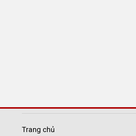
Trang chủ