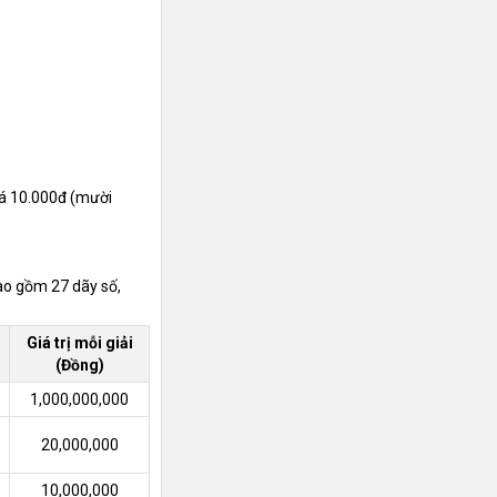
iá 10.000đ (mười
bao gồm 27 dãy số,
Giá trị mỗi giải
(Đồng)
1,000,000,000
20,000,000
10,000,000