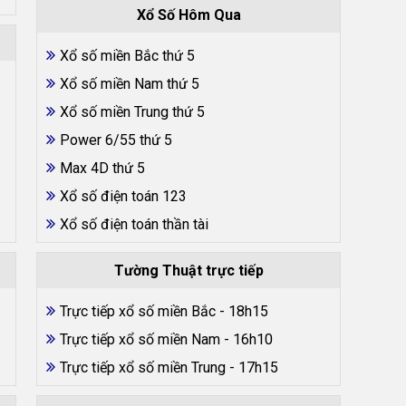
Xổ Số Hôm Qua
Xổ số miền Bắc thứ 5
Xổ số miền Nam thứ 5
Xổ số miền Trung thứ 5
Power 6/55 thứ 5
Max 4D thứ 5
Xổ số điện toán 123
Xổ số điện toán thần tài
Tường Thuật trực tiếp
Trực tiếp xổ số miền Bắc
- 18h15
Trực tiếp xổ số miền Nam
- 16h10
Trực tiếp xổ số miền Trung
- 17h15