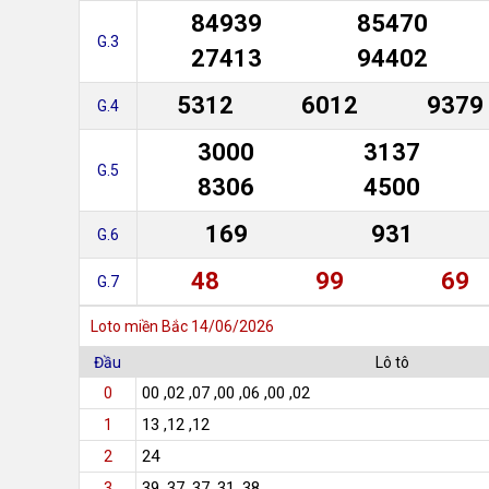
84939
85470
G.3
27413
94402
5312
6012
9379
G.4
3000
3137
G.5
8306
4500
169
931
G.6
48
99
69
G.7
Loto miền Bắc
14/06/2026
Đầu
Lô tô
00 ,02 ,07 ,00 ,06 ,00 ,02
0
13 ,12 ,12
1
24
2
39 ,37 ,37 ,31 ,38
3