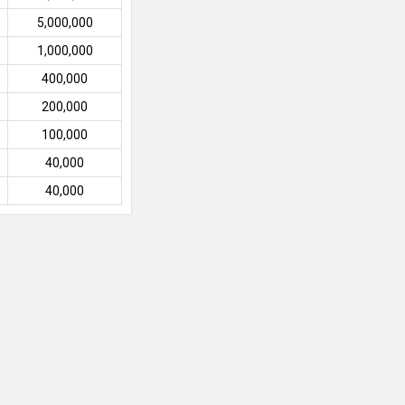
5,000,000
1,000,000
400,000
200,000
100,000
40,000
40,000