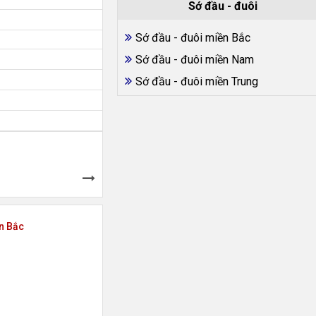
Sớ đầu - đuôi
Sớ đầu - đuôi miền Bắc
Sớ đầu - đuôi miền Nam
Sớ đầu - đuôi miền Trung
ền Bắc