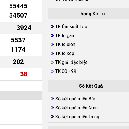
55445
Thống Kê Lô
54507
TK tần suất loto
3924
TK lô gan
5537
TK lô xiên
1174
TK lô kép
202
TK giải đặc biệt
TK 00 - 99
38
Sổ Kết Quả
Sổ kết quả miền Bắc
Sổ kết quả miền Nam
Sổ kết quả miền Trung