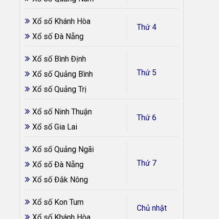
Xổ số Khánh Hòa
Thứ 4
Xổ số Đà Nẵng
Xổ số Bình Định
Thứ 5
Xổ số Quảng Bình
Xổ số Quảng Trị
Xổ số Ninh Thuận
Thứ 6
Xổ số Gia Lai
Xổ số Quảng Ngãi
Thứ 7
Xổ số Đà Nẵng
Xổ số Đắk Nông
Xổ số Kon Tum
Chủ nhật
Xổ số Khánh Hòa