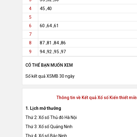
45 ,40
4
5
60 ,64 ,61
6
7
87 ,81 ,84 ,86
8
94 ,92 ,95 ,97
9
CÓ THỂ BẠN MUỐN XEM
Sổ kết quả XSMB 30 ngày
Thông tin về Kết quả Xổ số Kiến thiết mi
1. Lịch mở thưởng
Thứ 2: Xổ số Thủ đô Hà Nội
Thứ 3: Xổ số Quảng Ninh
Thứ 4: Xổ số Bắc Ninh