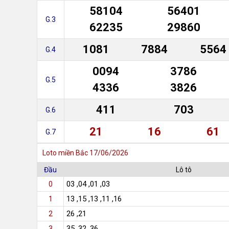
58104
56401
G.3
62235
29860
1081
7884
5564
G.4
0094
3786
G.5
4336
3826
411
703
G.6
21
16
61
G.7
Loto miền Bắc
17/06/2026
Đầu
Lô tô
03 ,04 ,01 ,03
0
13 ,15 ,13 ,11 ,16
1
26 ,21
2
35 ,32 ,36
3