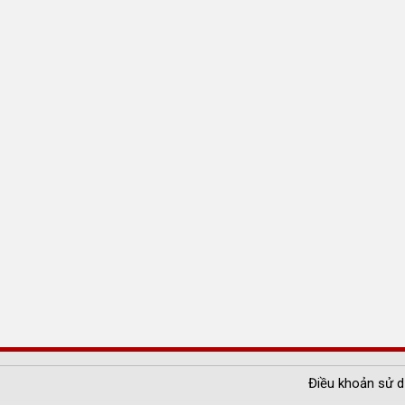
Điều khoản sử 