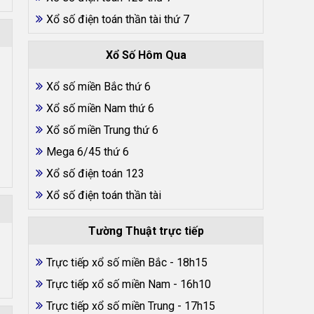
Xổ số điện toán thần tài thứ 7
Xổ Số Hôm Qua
Xổ số miền Bắc thứ 6
Xổ số miền Nam thứ 6
Xổ số miền Trung thứ 6
Mega 6/45 thứ 6
Xổ số điện toán 123
Xổ số điện toán thần tài
Tường Thuật trực tiếp
Trực tiếp xổ số miền Bắc
- 18h15
Trực tiếp xổ số miền Nam
- 16h10
Trực tiếp xổ số miền Trung
- 17h15