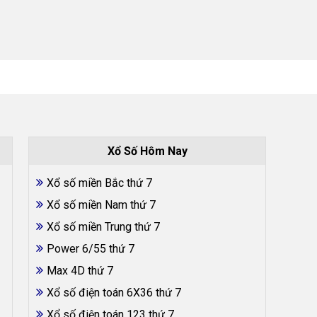
Xổ Số Hôm Nay
Xổ số miền Bắc thứ 7
Xổ số miền Nam thứ 7
Xổ số miền Trung thứ 7
Power 6/55 thứ 7
Max 4D thứ 7
Xổ số điện toán 6X36 thứ 7
Xổ số điện toán 123 thứ 7