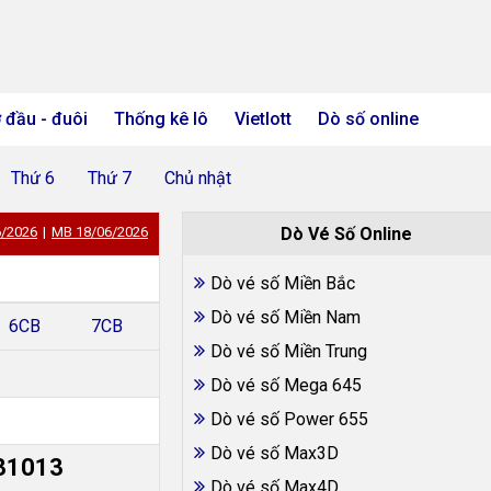
 đầu - đuôi
Thống kê lô
Vietlott
Dò số online
Thứ 6
Thứ 7
Chủ nhật
6/2026
|
MB 18/06/2026
Dò Vé Số Online
Dò vé số Miền Bắc
Dò vé số Miền Nam
6CB
7CB
Dò vé số Miền Trung
Dò vé số Mega 645
Dò vé số Power 655
Dò vé số Max3D
31013
Dò vé số Max4D