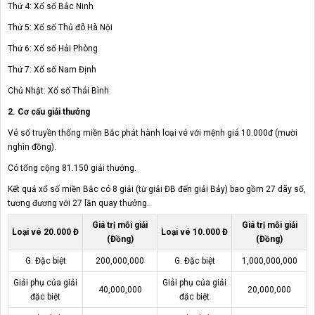
Thứ 4: Xổ số Bắc Ninh
Thứ 5: Xổ số Thủ đô Hà Nội
Thứ 6: Xổ số Hải Phòng
Thứ 7: Xổ số Nam Định
Chủ Nhật: Xổ số Thái Bình
2. Cơ cấu giải thưởng
Vé số truyền thống miền Bắc phát hành loại vé với mệnh giá 10.000đ (mười
nghìn đồng).
Có tổng cộng 81.150 giải thưởng.
Kết quả xổ số miền Bắc có 8 giải (từ giải ĐB đến giải Bảy) bao gồm 27 dãy số,
tương đương với 27 lần quay thưởng.
Giá trị mỗi giải
Giá trị mỗi giải
Loại vé 20.000 Đ
Loại vé 10.000 Đ
(Đồng)
(Đồng)
G. Đặc biệt
200,000,000
G. Đặc biệt
1,000,000,000
Giải phụ của giải
Giải phụ của giải
40,000,000
20,000,000
đặc biệt
đặc biệt