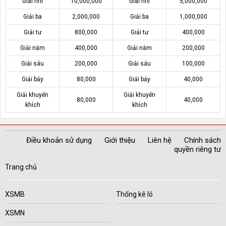
Giải nhì
10,000,000
Giải nhì
5,000,000
Giải ba
2,000,000
Giải ba
1,000,000
Giải tư
800,000
Giải tư
400,000
Giải năm
400,000
Giải năm
200,000
Giải sáu
200,000
Giải sáu
100,000
Giải bảy
80,000
Giải bảy
40,000
Giải khuyến
Giải khuyến
80,000
40,000
khích
khích
Điều khoản sử dụng
Giới thiệu
Liên hệ
Chính sách
quyền riêng tư
Trang chủ
XSMB
Thống kê lô
XSMN