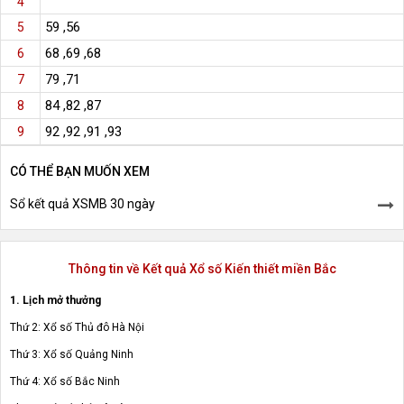
4
59 ,56
5
68 ,69 ,68
6
79 ,71
7
84 ,82 ,87
8
92 ,92 ,91 ,93
9
CÓ THỂ BẠN MUỐN XEM
Sổ kết quả XSMB 30 ngày
Thông tin về Kết quả Xổ số Kiến thiết miền Bắc
1. Lịch mở thưởng
Thứ 2: Xổ số Thủ đô Hà Nội
Thứ 3: Xổ số Quảng Ninh
Thứ 4: Xổ số Bắc Ninh