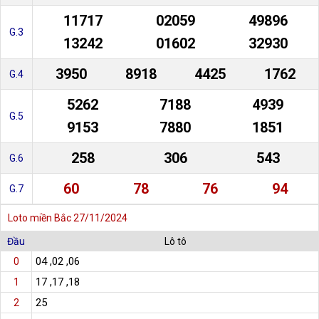
11717
02059
49896
G.3
13242
01602
32930
3950
8918
4425
1762
G.4
5262
7188
4939
G.5
9153
7880
1851
258
306
543
G.6
60
78
76
94
G.7
Loto miền Bắc
27/11/2024
Đầu
Lô tô
04 ,02 ,06
0
17 ,17 ,18
1
25
2