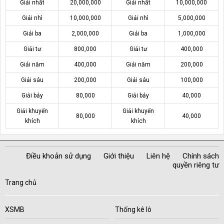
Giải nhất
20,000,000
Giải nhất
10,000,000
Giải nhì
10,000,000
Giải nhì
5,000,000
Giải ba
2,000,000
Giải ba
1,000,000
Giải tư
800,000
Giải tư
400,000
Giải năm
400,000
Giải năm
200,000
Giải sáu
200,000
Giải sáu
100,000
Giải bảy
80,000
Giải bảy
40,000
Giải khuyến
Giải khuyến
80,000
40,000
khích
khích
Điều khoản sử dụng
Giới thiệu
Liên hệ
Chính sách
quyền riêng tư
Trang chủ
XSMB
Thống kê lô