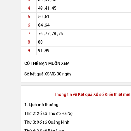
49 ,41 ,45
4
50 ,51
5
64 ,64
6
76 ,77 ,78 ,76
7
88
8
91 ,99
9
CÓ THỂ BẠN MUỐN XEM
Sổ kết quả XSMB 30 ngày
Thông tin về Kết quả Xổ số Kiến thiết mi
1. Lịch mở thưởng
Thứ 2: Xổ số Thủ đô Hà Nội
Thứ 3: Xổ số Quảng Ninh