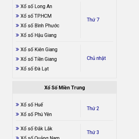
Xổ số Long An
Xổ số TP.HCM
Thứ 7
Xổ số Bình Phước
Xổ số Hậu Giang
Xổ số Kiên Giang
Chủ nhật
Xổ số Tiền Giang
Xổ số Đà Lạt
Xổ Số Miền Trung
Xổ số Huế
Thứ 2
Xổ số Phú Yên
Xổ số Đắk Lắk
Thứ 3
Xổ số Quảng Nam