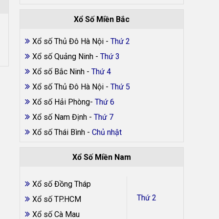
Xổ Số Miền Bắc
Xổ số Thủ Đô Hà Nội
-
Thứ 2
Xổ số Quảng Ninh
-
Thứ 3
Xổ số Bắc Ninh
-
Thứ 4
Xổ số Thủ Đô Hà Nội
-
Thứ 5
Xổ số Hải Phòng
-
Thứ 6
Xổ số Nam Định
-
Thứ 7
Xổ số Thái Bình
-
Chủ nhật
Xổ Số Miền Nam
Xổ số Đồng Tháp
Thứ 2
Xổ số TP.HCM
Xổ số Cà Mau