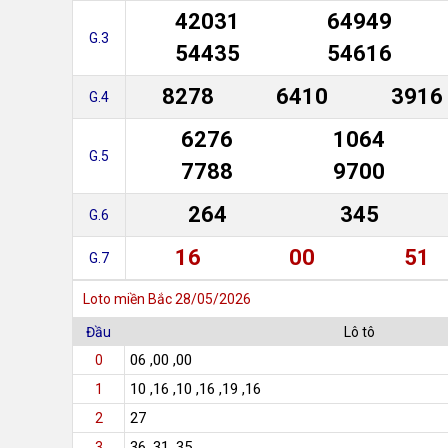
42031
64949
G.3
54435
54616
8278
6410
3916
G.4
6276
1064
G.5
7788
9700
264
345
G.6
16
00
51
G.7
Loto miền Bắc
28/05/2026
Đầu
Lô tô
06 ,00 ,00
0
10 ,16 ,10 ,16 ,19 ,16
1
27
2
36 ,31 ,35
3