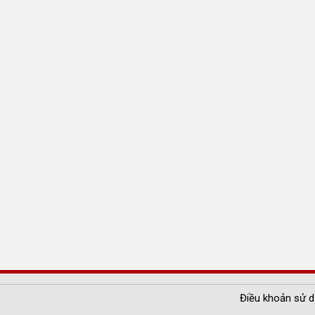
Điều khoản sử 