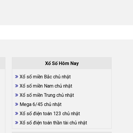
Xổ Số Hôm Nay
Xổ số miền Bắc chủ nhật
Xổ số miền Nam chủ nhật
Xổ số miền Trung chủ nhật
Mega 6/45 chủ nhật
Xổ số điện toán 123 chủ nhật
Xổ số điện toán thần tài chủ nhật