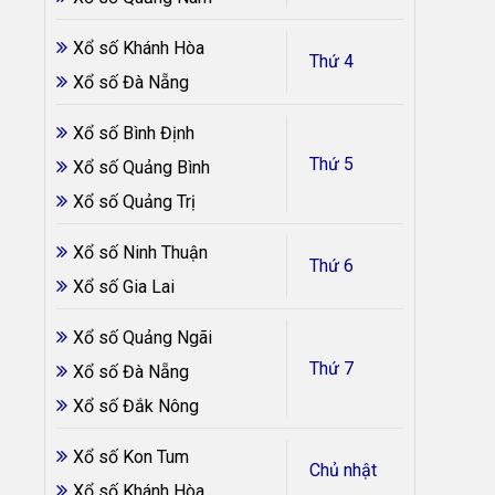
Xổ số Khánh Hòa
Thứ 4
Xổ số Đà Nẵng
Xổ số Bình Định
Thứ 5
Xổ số Quảng Bình
Xổ số Quảng Trị
Xổ số Ninh Thuận
Thứ 6
Xổ số Gia Lai
Xổ số Quảng Ngãi
Thứ 7
Xổ số Đà Nẵng
Xổ số Đắk Nông
Xổ số Kon Tum
Chủ nhật
Xổ số Khánh Hòa