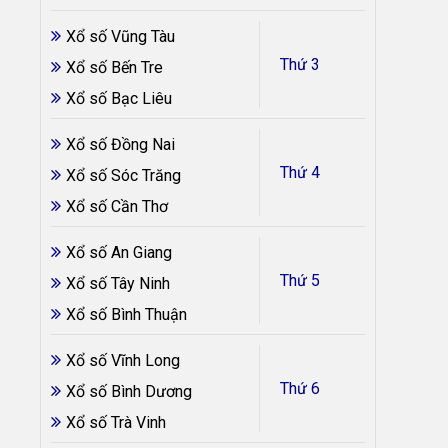
Xổ số Vũng Tàu
Thứ 3
Xổ số Bến Tre
Xổ số Bạc Liêu
Xổ số Đồng Nai
Thứ 4
Xổ số Sóc Trăng
Xổ số Cần Thơ
Xổ số An Giang
Thứ 5
Xổ số Tây Ninh
Xổ số Bình Thuận
Xổ số Vĩnh Long
Thứ 6
Xổ số Bình Dương
Xổ số Trà Vinh