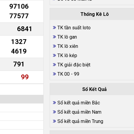
97106
Thống Kê Lô
77577
TK tần suất loto
6841
TK lô gan
1327
TK lô xiên
4619
TK lô kép
791
TK giải đặc biệt
TK 00 - 99
99
Sổ Kết Quả
Sổ kết quả miền Bắc
Sổ kết quả miền Nam
Sổ kết quả miền Trung