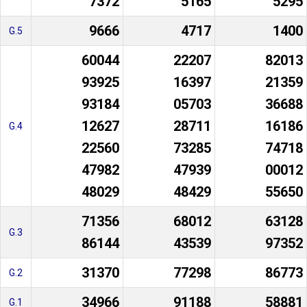
7372
5165
5295
9666
4717
1400
G.5
60044
22207
82013
93925
16397
21359
93184
05703
36688
12627
28711
16186
G.4
22560
73285
74718
47982
47939
00012
48029
48429
55650
71356
68012
63128
G.3
86144
43539
97352
31370
77298
86773
G.2
34966
91188
58881
G.1