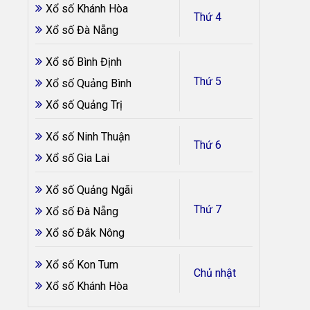
Xổ số Khánh Hòa
Thứ 4
Xổ số Đà Nẵng
Xổ số Bình Định
Thứ 5
Xổ số Quảng Bình
Xổ số Quảng Trị
Xổ số Ninh Thuận
Thứ 6
Xổ số Gia Lai
Xổ số Quảng Ngãi
Thứ 7
Xổ số Đà Nẵng
Xổ số Đắk Nông
Xổ số Kon Tum
Chủ nhật
Xổ số Khánh Hòa