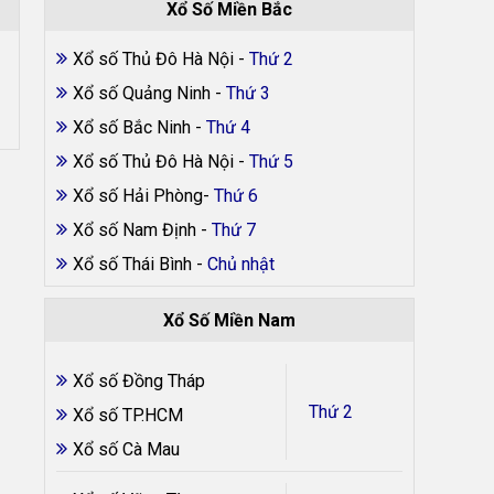
Xổ Số Miền Bắc
Xổ số Thủ Đô Hà Nội
-
Thứ 2
Xổ số Quảng Ninh
-
Thứ 3
Xổ số Bắc Ninh
-
Thứ 4
Xổ số Thủ Đô Hà Nội
-
Thứ 5
Xổ số Hải Phòng
-
Thứ 6
Xổ số Nam Định
-
Thứ 7
Xổ số Thái Bình
-
Chủ nhật
Xổ Số Miền Nam
Xổ số Đồng Tháp
Thứ 2
Xổ số TP.HCM
Xổ số Cà Mau