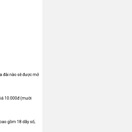
ủa đài nào sẽ được mở
giá 10.000đ (mười
) bao gồm 18 dãy số,