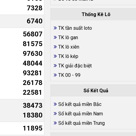
7328
Thống Kê Lô
6740
TK tần suất loto
56807
TK lô gan
81575
TK lô xiên
97630
TK lô kép
48044
TK giải đặc biệt
93281
TK 00 - 99
26178
Sổ Kết Quả
22581
Sổ kết quả miền Bắc
38473
Sổ kết quả miền Nam
18380
Sổ kết quả miền Trung
11895