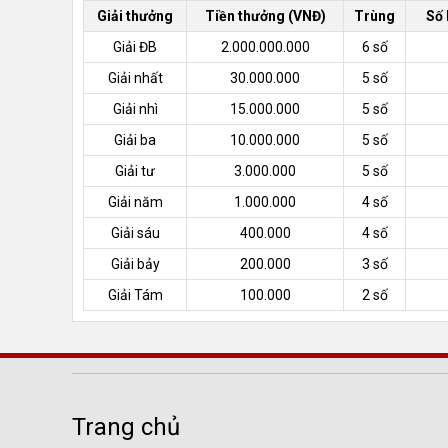
Giải thưởng
Tiền thưởng (VNĐ)
Trùng
Số 
Giải ĐB
2.000.000.000
6 số
Giải nhất
30.000.000
5 số
Giải nhì
15.000.000
5 số
Giải ba
10.000.000
5 số
Giải tư
3.000.000
5 số
Giải năm
1.000.000
4 số
Giải sáu
400.000
4 số
Giải bảy
200.000
3 số
Giải Tám
100.000
2 số
Trang chủ