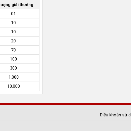
lượng giải thưởng
01
10
10
20
70
100
300
1.000
10.000
Điều khoản sử 