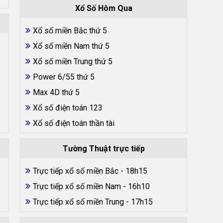
Xổ Số Hôm Qua
Xổ số miền Bắc thứ 5
Xổ số miền Nam thứ 5
Xổ số miền Trung thứ 5
Power 6/55 thứ 5
Max 4D thứ 5
Xổ số điện toán 123
Xổ số điện toán thần tài
Tường Thuật trực tiếp
Trực tiếp xổ số miền Bắc
- 18h15
Trực tiếp xổ số miền Nam
- 16h10
Trực tiếp xổ số miền Trung
- 17h15