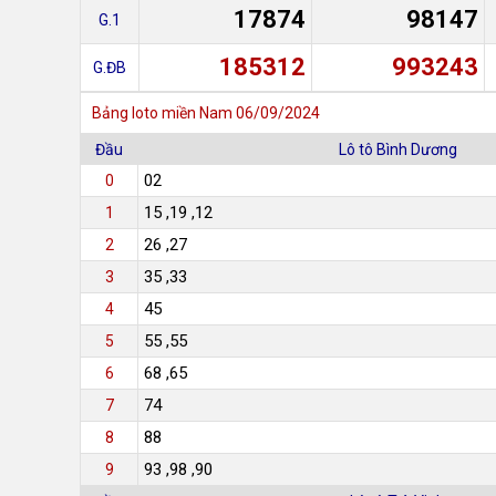
17874
98147
G.1
185312
993243
G.ĐB
Bảng loto miền Nam
06/09/2024
Đầu
Lô tô Bình Dương
02
0
15 ,19 ,12
1
26 ,27
2
35 ,33
3
45
4
55 ,55
5
68 ,65
6
74
7
88
8
93 ,98 ,90
9