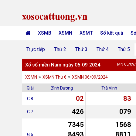
XSMB
XSMN
XSMT
Sổ kết quả
Sớ
Trực tiếp
Thứ 2
Thứ 3
Thứ 4
Thứ 5
Xổ số miền Nam ngày 06-09-2024
MN 05/09/
XSMN
XSMN Thứ 6
XSMN 06/09/2024
Giải
Bình Dương
Trà Vinh
02
83
G.8
426
079
G.7
7345
1568
8493
8811
G.6