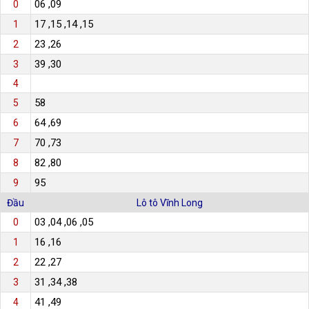
06 ,09
0
17 ,15 ,14 ,15
1
23 ,26
2
39 ,30
3
4
58
5
64 ,69
6
70 ,73
7
82 ,80
8
95
9
Đầu
Lô tô Vĩnh Long
03 ,04 ,06 ,05
0
16 ,16
1
22 ,27
2
31 ,34 ,38
3
41 ,49
4