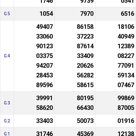
1746
9739
0541
1054
7970
6516
G.5
49407
86158
18106
33060
37223
40949
90123
87614
12389
03375
33409
08227
G.4
94207
20626
77091
28453
56282
59134
89596
58615
07467
39991
80195
99869
G.3
58620
66430
87005
33403
50073
01916
G.2
31746
45369
12138
G.1