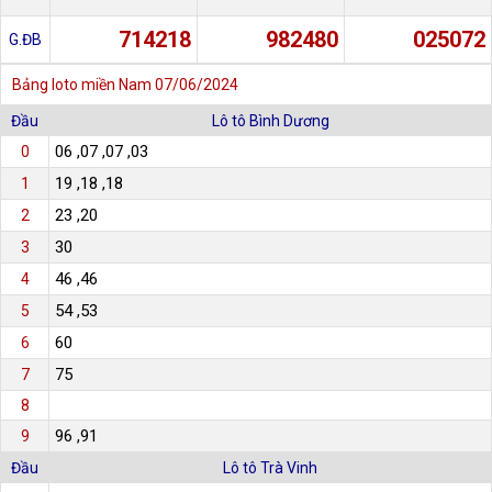
714218
982480
025072
G.ĐB
Bảng loto miền Nam
07/06/2024
Đầu
Lô tô Bình Dương
06 ,07 ,07 ,03
0
19 ,18 ,18
1
23 ,20
2
30
3
46 ,46
4
54 ,53
5
60
6
75
7
8
96 ,91
9
Đầu
Lô tô Trà Vinh