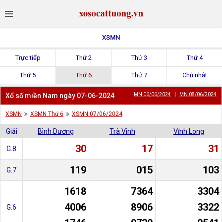
XSMN
Trực tiếp
Thứ 2
Thứ 3
Thứ 4
Thứ 5
Thứ 6
Thứ 7
Chủ nhật
Xổ số miền Nam ngày 07-06-2024
MN 06/06/2024
|
MN 08/06/2024
XSMN
XSMN Thứ 6
XSMN 07/06/2024
Giải
Bình Dương
Trà Vinh
Vĩnh Long
30
17
31
G.8
119
015
103
G.7
1618
7364
3304
4006
8906
3322
G.6