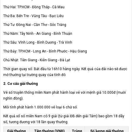
Thứ Hai: TP.HCM - Đồng Tháp - Cà Mau
Thứ Ba: Bến Tre - Vũng Tàu - Bạc Liêu
Thứ Tư: Đồng Nai - Cần Thơ - Sóc Trăng
Thứ Năm: Tây Ninh - An Giang - Bình Thuận
Thứ Sáu: Vĩnh Long - Bình Dương - Trà Vinh
Thứ Bảy: TP.HCM - Long An - Bình Phước - Hậu Giang
Chủ Nhật: Tiền Giang - Kiên Giang - Đà Lạt
Thời gian quay số: Bắt đầu từ 16h10 hàng ngày. Kết quả của đài nào sẽ được
mở thưởng tại trường quay của tỉnh đó.
2. Cơ cấu giải thưởng
Vé số truyền thống miền Nam phát hành loại vé với mệnh giá 10.000đ (mười
nghìn đồng).
Mỗi tỉnh phát hành 1.000.000 vé loại 6 chữ số.
Kết quả xổ số miền Nam có 9 giải (từ giải ĐB đến giải Tám) bao gồm 18 dãy
số, tương đương với 18 lần quay thưởng.
Giải thưởng
Tiền thưởng (VNĐ)
Trùng
Số lượng giải thưởng