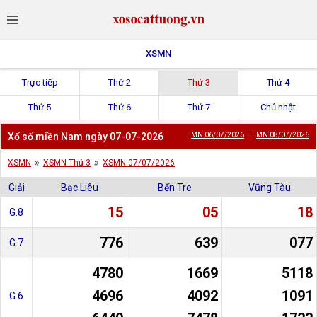
XSMN
Trực tiếp
Thứ 2
Thứ 3
Thứ 4
Thứ 5
Thứ 6
Thứ 7
Chủ nhật
Xổ số miền Nam ngày 07-07-2026
MN 06/07/2026
|
MN 08/07/2026
XSMN
XSMN Thứ 3
XSMN 07/07/2026
Giải
Bạc Liêu
Bến Tre
Vũng Tàu
15
05
18
G.8
776
639
077
G.7
4780
1669
5118
4696
4092
1091
G.6