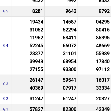
9432
1992
8532
8281
9642
9792
G.5
19434
14587
04295
31052
52294
80416
11962
58411
85395
52245
66072
48669
G.4
23377
31101
55989
39949
68954
17840
27155
93300
97112
26147
59541
16017
G.3
40369
07917
33334
31247
61247
20327
G.2
57827
82300
42349
G.1