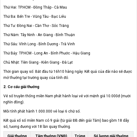
Thứ Hai: TP.HCM - Đồng Tháp - Cà Mau
Thứ Ba: Bến Tre - Vũng Tàu - Bạc Liêu
Thứ Tư: Đồng Nai - Cần Thơ - Sóc Trăng
Thứ Năm: Tây Ninh - An Giang - Bình Thuận
Thứ Sáu: Vĩnh Long - Bình Dương - Trà Vinh
Thứ Bảy: TP.HCM - Long An - Bình Phước - Hậu Giang
Chủ Nhật: Tiền Giang - Kiên Giang - Đà Lạt
Thời gian quay số: Bắt đầu từ 16h10 hàng ngày. Kết quả của đài nào sẽ được
mở thưởng tại trường quay của tỉnh đó.
2. Cơ cấu giải thưởng
Vé số truyền thống miền Nam phát hành loại vé với mệnh giá 10.000đ (mười
nghìn đồng).
Mỗi tỉnh phát hành 1.000.000 vé loại 6 chữ số.
Kết quả xổ số miền Nam có 9 giải (từ giải ĐB đến giải Tám) bao gồm 18 dãy
số, tương đương với 18 lần quay thưởng.
Giải thưởng
Tiền thưởng (VNĐ)
Trùng
Số lượng giải thưởng