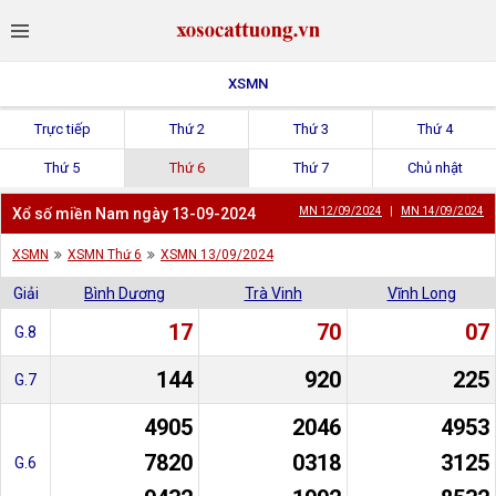
XSMN
Trực tiếp
Thứ 2
Thứ 3
Thứ 4
Thứ 5
Thứ 6
Thứ 7
Chủ nhật
Xổ số miền Nam ngày 13-09-2024
MN 12/09/2024
|
MN 14/09/2024
XSMN
XSMN Thứ 6
XSMN 13/09/2024
Giải
Bình Dương
Trà Vinh
Vĩnh Long
17
70
07
G.8
144
920
225
G.7
4905
2046
4953
7820
0318
3125
G.6