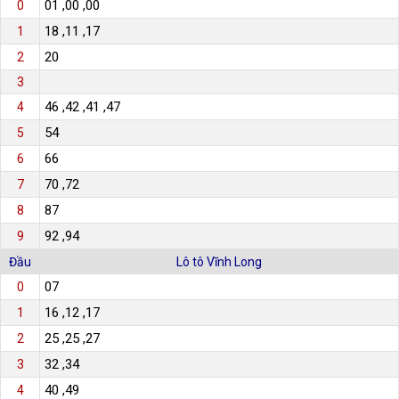
01 ,00 ,00
0
18 ,11 ,17
1
20
2
3
46 ,42 ,41 ,47
4
54
5
66
6
70 ,72
7
87
8
92 ,94
9
Đầu
Lô tô Vĩnh Long
07
0
16 ,12 ,17
1
25 ,25 ,27
2
32 ,34
3
40 ,49
4