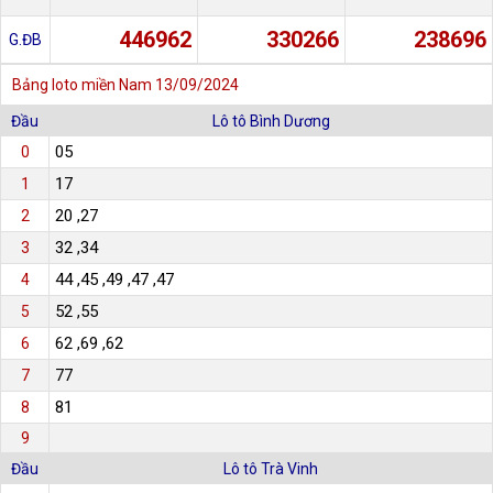
446962
330266
238696
G.ĐB
Bảng loto miền Nam
13/09/2024
Đầu
Lô tô Bình Dương
05
0
17
1
20 ,27
2
32 ,34
3
44 ,45 ,49 ,47 ,47
4
52 ,55
5
62 ,69 ,62
6
77
7
81
8
9
Đầu
Lô tô Trà Vinh