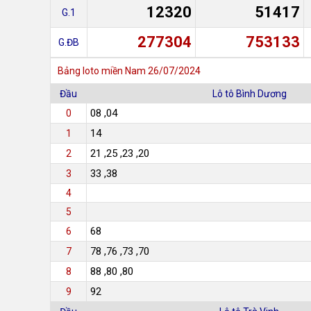
12320
51417
G.1
277304
753133
G.ĐB
Bảng loto miền Nam
26/07/2024
Đầu
Lô tô Bình Dương
08 ,04
0
14
1
21 ,25 ,23 ,20
2
33 ,38
3
4
5
68
6
78 ,76 ,73 ,70
7
88 ,80 ,80
8
92
9