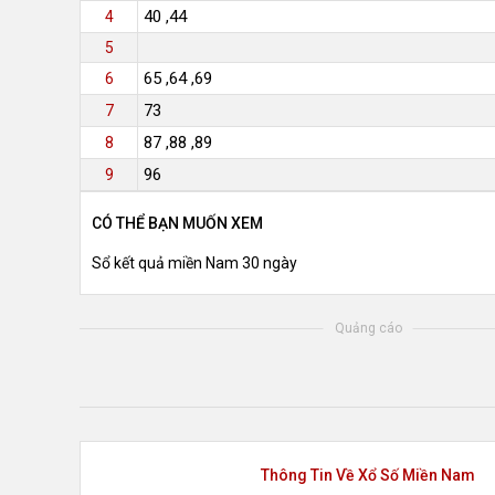
40 ,44
4
5
65 ,64 ,69
6
73
7
87 ,88 ,89
8
96
9
CÓ THỂ BẠN MUỐN XEM
Sổ kết quả miền Nam 30 ngày
Quảng cáo
Thông Tin Về Xổ Số Miền Nam