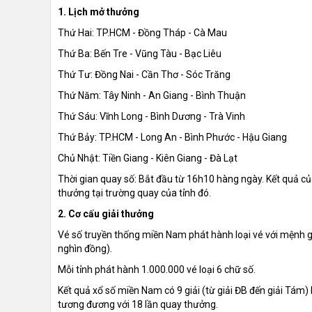
1. Lịch mở thưởng
Thứ Hai: TP.HCM - Đồng Tháp - Cà Mau
Thứ Ba: Bến Tre - Vũng Tàu - Bạc Liêu
Thứ Tư: Đồng Nai - Cần Thơ - Sóc Trăng
Thứ Năm: Tây Ninh - An Giang - Bình Thuận
Thứ Sáu: Vĩnh Long - Bình Dương - Trà Vinh
Thứ Bảy: TP.HCM - Long An - Bình Phước - Hậu Giang
Chủ Nhật: Tiền Giang - Kiên Giang - Đà Lạt
Thời gian quay số: Bắt đầu từ 16h10 hàng ngày. Kết quả c
thưởng tại trường quay của tỉnh đó.
2. Cơ cấu giải thưởng
Vé số truyền thống miền Nam phát hành loại vé với mệnh 
nghìn đồng).
Mỗi tỉnh phát hành 1.000.000 vé loại 6 chữ số.
Kết quả xổ số miền Nam có 9 giải (từ giải ĐB đến giải Tám
tương đương với 18 lần quay thưởng.