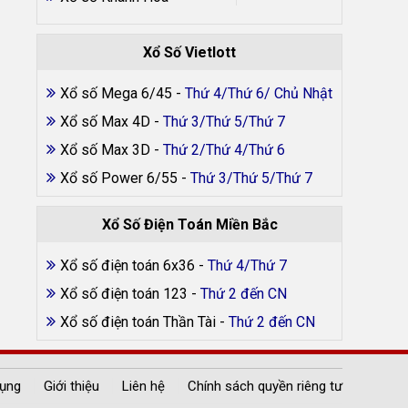
Xổ Số Vietlott
Xổ số Mega 6/45
-
Thứ 4/Thứ 6/ Chủ Nhật
Xổ số Max 4D
-
Thứ 3/Thứ 5/Thứ 7
Xổ số Max 3D
-
Thứ 2/Thứ 4/Thứ 6
Xổ số Power 6/55
-
Thứ 3/Thứ 5/Thứ 7
Xổ Số Điện Toán Miền Bắc
Xổ số điện toán 6x36
-
Thứ 4/Thứ 7
Xổ số điện toán 123
-
Thứ 2 đến CN
Xổ số điện toán Thần Tài
-
Thứ 2 đến CN
dụng
Giới thiệu
Liên hệ
Chính sách quyền riêng tư