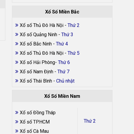
Xổ Số Miền Bắc
Xổ số Thủ Đô Hà Nội
-
Thứ 2
Xổ số Quảng Ninh
-
Thứ 3
Xổ số Bắc Ninh
-
Thứ 4
Xổ số Thủ Đô Hà Nội
-
Thứ 5
Xổ số Hải Phòng
-
Thứ 6
Xổ số Nam Định
-
Thứ 7
Xổ số Thái Bình
-
Chủ nhật
Xổ Số Miền Nam
Xổ số Đồng Tháp
Thứ 2
Xổ số TP.HCM
Xổ số Cà Mau