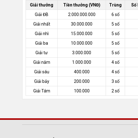
Giải thưởng
Tiền thưởng (VNĐ)
Trùng
Số 
Giải ĐB
2.000.000.000
6 số
Giải nhất
30.000.000
5 số
Giải nhì
15.000.000
5 số
Giải ba
10.000.000
5 số
Giải tư
3.000.000
5 số
Giải năm
1.000.000
4 số
Giải sáu
400.000
4 số
Giải bảy
200.000
3 số
Giải Tám
100.000
2 số