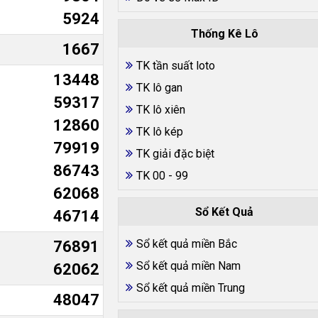
5924
Thống Kê Lô
1667
TK tần suất loto
13448
TK lô gan
59317
TK lô xiên
12860
TK lô kép
79919
TK giải đặc biệt
86743
TK 00 - 99
62068
Sổ Kết Quả
46714
Sổ kết quả miền Bắc
76891
Sổ kết quả miền Nam
62062
Sổ kết quả miền Trung
48047