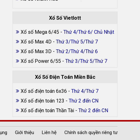
Xổ Số Vietlott
Xổ số Mega 6/45
-
Thứ 4/Thứ 6/ Chủ Nhật
Xổ số Max 4D
-
Thứ 3/Thứ 5/Thứ 7
Xổ số Max 3D
-
Thứ 2/Thứ 4/Thứ 6
Xổ số Power 6/55
-
Thứ 3/Thứ 5/Thứ 7
Xổ Số Điện Toán Miền Bắc
Xổ số điện toán 6x36
-
Thứ 4/Thứ 7
Xổ số điện toán 123
-
Thứ 2 đến CN
Xổ số điện toán Thần Tài
-
Thứ 2 đến CN
dụng
Giới thiệu
Liên hệ
Chính sách quyền riêng tư