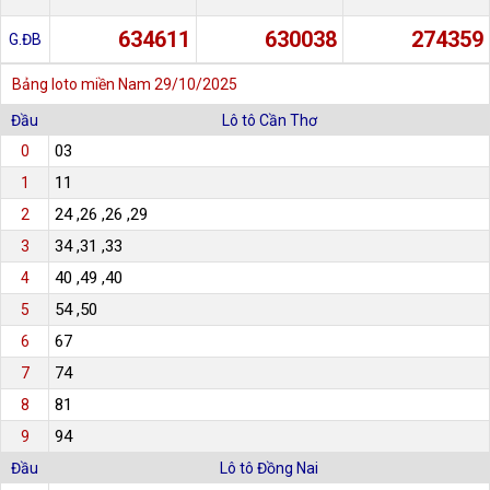
634611
630038
274359
G.ĐB
Bảng loto miền Nam
29/10/2025
Đầu
Lô tô Cần Thơ
03
0
11
1
24 ,26 ,26 ,29
2
34 ,31 ,33
3
40 ,49 ,40
4
54 ,50
5
67
6
74
7
81
8
94
9
Đầu
Lô tô Đồng Nai