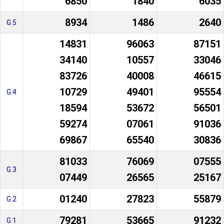
6850
1840
6035
8934
1486
2640
G.5
14831
96063
87151
34140
10557
33046
83726
40008
46615
10729
49401
95554
G.4
18594
53672
56501
59274
07061
91036
69867
65540
30836
81033
76069
07555
G.3
07449
26565
25167
01240
27823
55879
G.2
79281
53665
91232
G.1