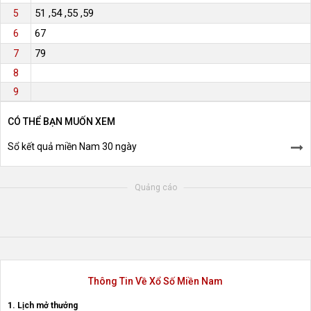
51 ,54 ,55 ,59
5
67
6
79
7
8
9
CÓ THỂ BẠN MUỐN XEM
Sổ kết quả miền Nam 30 ngày
Quảng cáo
Thông Tin Về Xổ Số Miền Nam
1. Lịch mở thưởng