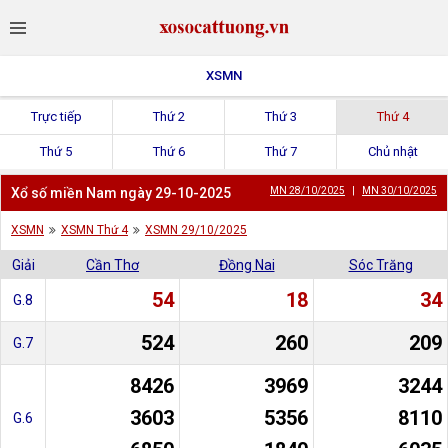
XSMN
Trực tiếp
Thứ 2
Thứ 3
Thứ 4
Thứ 5
Thứ 6
Thứ 7
Chủ nhật
Xổ số miền Nam ngày 29-10-2025
MN 28/10/2025
|
MN 30/10/2025
XSMN
XSMN Thứ 4
XSMN 29/10/2025
Giải
Cần Thơ
Đồng Nai
Sóc Trăng
54
18
34
G.8
524
260
209
G.7
8426
3969
3244
3603
5356
8110
G.6