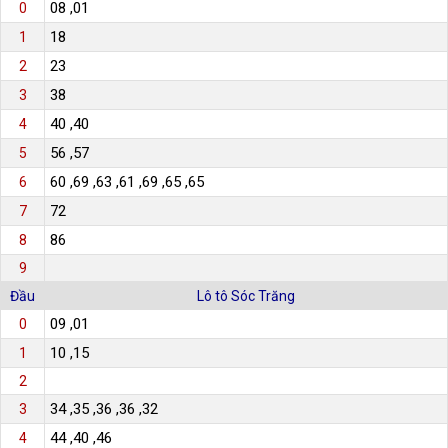
08 ,01
0
18
1
23
2
38
3
40 ,40
4
56 ,57
5
60 ,69 ,63 ,61 ,69 ,65 ,65
6
72
7
86
8
9
Đầu
Lô tô Sóc Trăng
09 ,01
0
10 ,15
1
2
34 ,35 ,36 ,36 ,32
3
44 ,40 ,46
4