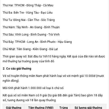
Thứ Hai: TP.HCM - Đồng Tháp - Cà Mau
Thứ Ba: Bến Tre - Vũng Tàu - Bạc Liêu
Thứ Tư: Đồng Nai - Cần Thơ - Sóc Trăng
Thứ Năm: Tây Ninh - An Giang - Bình Thuận
Thứ Sáu: Vĩnh Long - Bình Dương - Trà Vinh
Thứ Bảy: TP.HCM - Long An - Bình Phước - Hậu Giang
Chủ Nhật: Tiền Giang - Kiên Giang - Đà Lạt
Thời gian quay số: Bắt đầu từ 16h10 hàng ngày. Kết quả của đài nào sẽ được
mở thưởng tại trường quay của tỉnh đó.
2. Cơ cấu giải thưởng
Vé số truyền thống miền Nam phát hành loại vé với mệnh giá 10.000đ (mười
nghìn đồng).
Mỗi tỉnh phát hành 1.000.000 vé loại 6 chữ số.
Kết quả xổ số miền Nam có 9 giải (từ giải ĐB đến giải Tám) bao gồm 18 dãy
số, tương đương với 18 lần quay thưởng.
Giải thưởng
Tiền thưởng (VNĐ)
Trùng
Số lượng giải thưởng