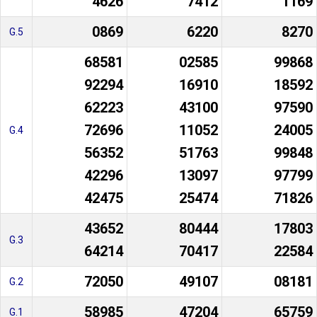
4626
7412
1169
0869
6220
8270
G.5
68581
02585
99868
92294
16910
18592
62223
43100
97590
72696
11052
24005
G.4
56352
51763
99848
42296
13097
97799
42475
25474
71826
43652
80444
17803
G.3
64214
70417
22584
72050
49107
08181
G.2
58985
47204
65759
G.1