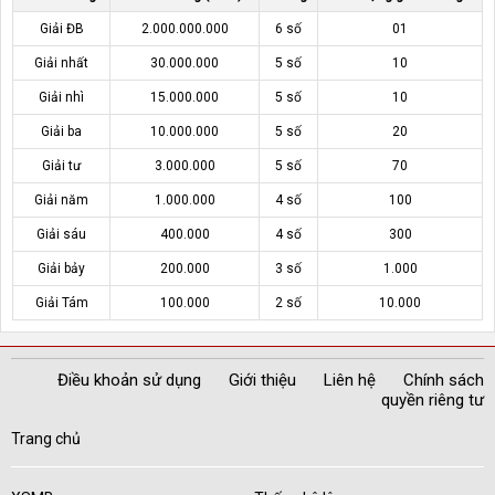
Giải ĐB
2.000.000.000
6 số
01
Giải nhất
30.000.000
5 số
10
Giải nhì
15.000.000
5 số
10
Giải ba
10.000.000
5 số
20
Giải tư
3.000.000
5 số
70
Giải năm
1.000.000
4 số
100
Giải sáu
400.000
4 số
300
Giải bảy
200.000
3 số
1.000
Giải Tám
100.000
2 số
10.000
Điều khoản sử dụng
Giới thiệu
Liên hệ
Chính sách
quyền riêng tư
Trang chủ