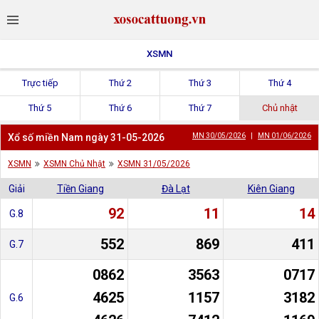
XSMN
Trực tiếp
Thứ 2
Thứ 3
Thứ 4
Thứ 5
Thứ 6
Thứ 7
Chủ nhật
Xổ số miền Nam ngày 31-05-2026
MN 30/05/2026
|
MN 01/06/2026
XSMN
XSMN Chủ Nhật
XSMN 31/05/2026
Giải
Tiền Giang
Đà Lạt
Kiên Giang
92
11
14
G.8
552
869
411
G.7
0862
3563
0717
4625
1157
3182
G.6