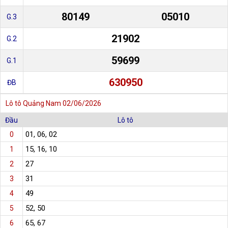
80149
05010
G.3
21902
G.2
59699
G.1
630950
ĐB
Lô tô Quảng Nam 02/06/2026
Đầu
Lô tô
01, 06, 02
0
15, 16, 10
1
27
2
31
3
49
4
52, 50
5
65, 67
6