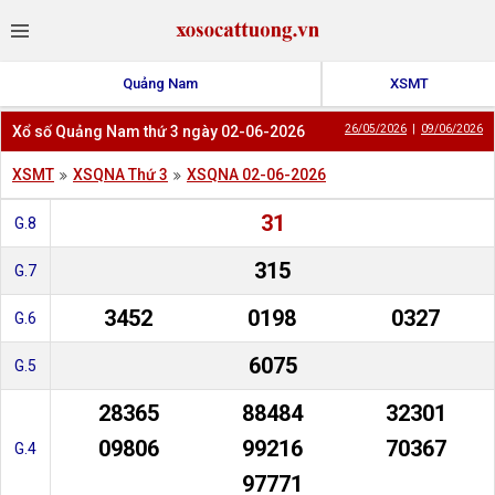
Quảng Nam
XSMT
Xổ số Quảng Nam thứ 3 ngày 02-06-2026
26/05/2026
|
09/06/2026
XSMT
XSQNA Thứ 3
XSQNA 02-06-2026
31
G.8
315
G.7
3452
0198
0327
G.6
6075
G.5
28365
88484
32301
09806
99216
70367
G.4
97771