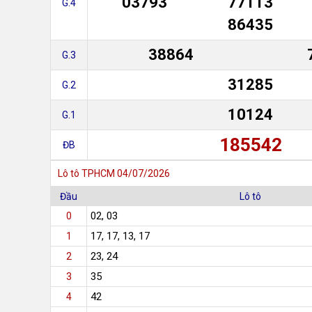
03793
77113
G.4
86435
38864
G.3
31285
G.2
10124
G.1
185542
ĐB
Lô tô TPHCM 04/07/2026
Đầu
Lô tô
02, 03
0
17, 17, 13, 17
1
23, 24
2
35
3
42
4