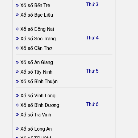
Thứ 3
Xổ số Bến Tre
Xổ số Bạc Liêu
Xổ số Đồng Nai
Thứ 4
Xổ số Sóc Trăng
Xổ số Cần Thơ
Xổ số An Giang
Thứ 5
Xổ số Tây Ninh
Xổ số Bình Thuận
Xổ số Vĩnh Long
Thứ 6
Xổ số Bình Dương
Xổ số Trà Vinh
Xổ số Long An