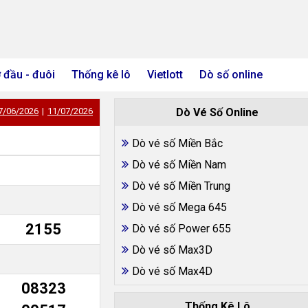
 đầu - đuôi
Thống kê lô
Vietlott
Dò số online
7/06/2026
|
11/07/2026
Dò Vé Số Online
Dò vé số Miền Bắc
Dò vé số Miền Nam
Dò vé số Miền Trung
Dò vé số Mega 645
2155
Dò vé số Power 655
Dò vé số Max3D
Dò vé số Max4D
08323
Thống Kê Lô