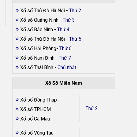
Xổ số Thủ Đô Hà Nội
-
Thứ 2
Xổ số Quảng Ninh
-
Thứ 3
Xổ số Bắc Ninh
-
Thứ 4
Xổ số Thủ Đô Hà Nội
-
Thứ 5
Xổ số Hải Phòng
-
Thứ 6
Xổ số Nam Định
-
Thứ 7
Xổ số Thái Bình
-
Chủ nhật
Xổ Số Miền Nam
Xổ số Đồng Tháp
Thứ 2
Xổ số TP.HCM
Xổ số Cà Mau
Xổ số Vũng Tàu