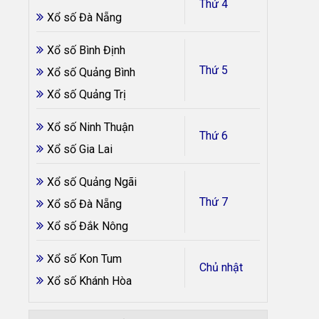
Thứ 4
Xổ số Đà Nẵng
Xổ số Bình Định
Thứ 5
Xổ số Quảng Bình
Xổ số Quảng Trị
Xổ số Ninh Thuận
Thứ 6
Xổ số Gia Lai
Xổ số Quảng Ngãi
Thứ 7
Xổ số Đà Nẵng
Xổ số Đắk Nông
Xổ số Kon Tum
Chủ nhật
Xổ số Khánh Hòa