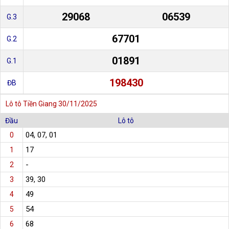
29068
06539
G.3
67701
G.2
01891
G.1
198430
ĐB
Lô tô Tiền Giang 30/11/2025
Đầu
Lô tô
04, 07, 01
0
17
1
-
2
39, 30
3
49
4
54
5
68
6