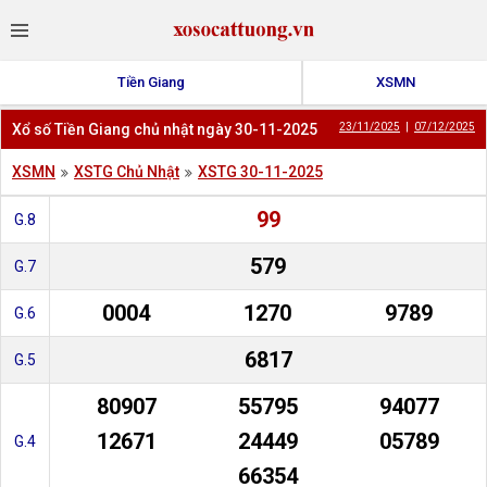
Tiền Giang
XSMN
Xổ số Tiền Giang chủ nhật ngày 30-11-2025
23/11/2025
|
07/12/2025
XSMN
XSTG Chủ Nhật
XSTG 30-11-2025
99
G.8
579
G.7
0004
1270
9789
G.6
6817
G.5
80907
55795
94077
12671
24449
05789
G.4
66354