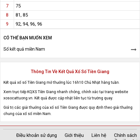
75
7
81, 85
8
92, 94, 96, 96
9
CÓ THỂ BẠN MUỐN XEM
Sổ kết quả miền Nam
Thông Tin Về Kết Quả Xổ Số Tiền Giang
Kết quả xổ số Tiền Giang mở thưởng lúc 16h10 Chủ Nhật hàng tuần.
Xem trực tiếp KQXS Tiền Giang nhanh chóng, chính xác tại trang website
xosocattuong.vn. Kết quả được cập nhật liên tục từ trường quay.
Giá trị các giải thưởng của xổ số Tiền Giang được quy định theo giải thưởng
chung của xổ số miền Nam.
Điều khoản sử dụng
Giới thiệu
Liên hệ
Chính sách