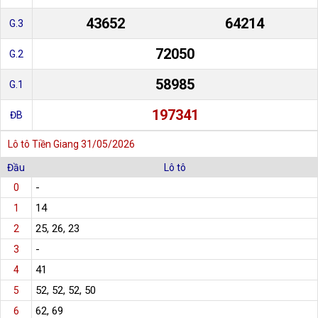
43652
64214
G.3
72050
G.2
58985
G.1
197341
ĐB
Lô tô Tiền Giang 31/05/2026
Đầu
Lô tô
-
0
14
1
25, 26, 23
2
-
3
41
4
52, 52, 52, 50
5
62, 69
6