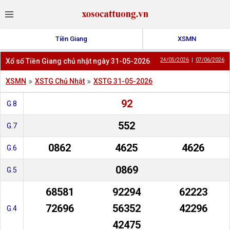
Tiền Giang
XSMN
Xổ số Tiền Giang chủ nhật ngày 31-05-2026
24/05/2026
|
07/06/2026
XSMN
XSTG Chủ Nhật
XSTG 31-05-2026
92
G.8
552
G.7
0862
4625
4626
G.6
0869
G.5
68581
92294
62223
72696
56352
42296
G.4
42475