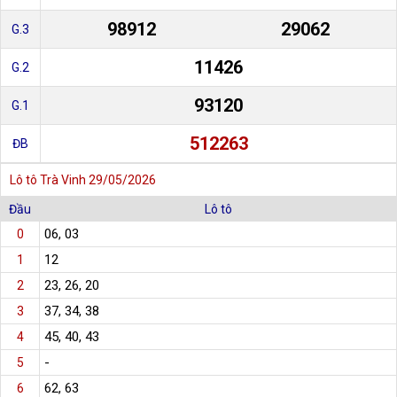
98912
29062
G.3
11426
G.2
93120
G.1
512263
ĐB
Lô tô Trà Vinh 29/05/2026
Đầu
Lô tô
06, 03
0
12
1
23, 26, 20
2
37, 34, 38
3
45, 40, 43
4
-
5
62, 63
6