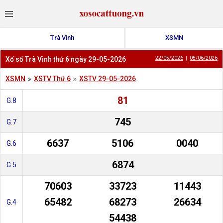
Trà Vinh
XSMN
Xổ số Trà Vinh thứ 6 ngày 29-05-2026
22/05/2026
|
05/06/2026
XSMN
XSTV Thứ 6
XSTV 29-05-2026
81
G.8
745
G.7
6637
5106
0040
G.6
6874
G.5
70603
33723
11443
65482
68273
26634
G.4
54438