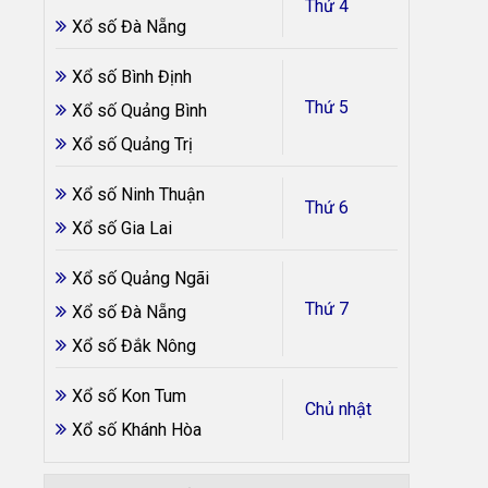
Thứ 4
Xổ số Đà Nẵng
Xổ số Bình Định
Thứ 5
Xổ số Quảng Bình
Xổ số Quảng Trị
Xổ số Ninh Thuận
Thứ 6
Xổ số Gia Lai
Xổ số Quảng Ngãi
Thứ 7
Xổ số Đà Nẵng
Xổ số Đắk Nông
Xổ số Kon Tum
Chủ nhật
Xổ số Khánh Hòa