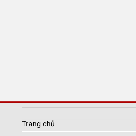
Trang chủ