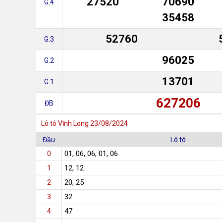
27520
70690
G.4
35458
52760
G.3
96025
G.2
13701
G.1
627206
ĐB
Lô tô Vĩnh Long 23/08/2024
Đầu
Lô tô
01, 06, 06, 01, 06
0
12, 12
1
20, 25
2
32
3
47
4