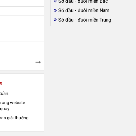
Sớ đầu - đuôi miền Bắc
Sớ đầu - đuôi miền Nam
Sớ đầu - đuôi miền Trung
ng
tuần.
trang website
 quay.
theo giải thưởng