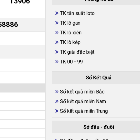
13906
TK tần suất loto
TK lô gan
58886
TK lô xiên
TK lô kép
TK giải đặc biệt
TK 00 - 99
Sổ Kết Quả
Sổ kết quả miền Bắc
Sổ kết quả miền Nam
Sổ kết quả miền Trung
Sớ đầu - đuôi