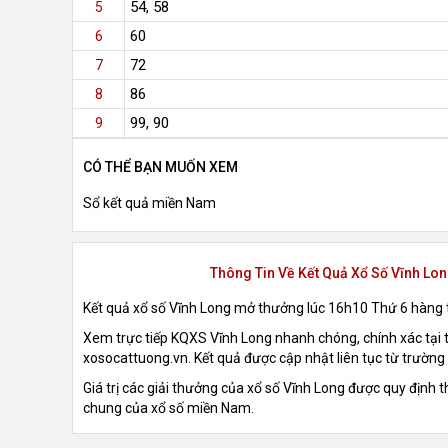
54, 58
5
60
6
72
7
86
8
99, 90
9
CÓ THỂ BẠN MUỐN XEM
Sổ kết quả miền Nam
Thông Tin Về Kết Quả Xổ Số Vĩnh Lo
Kết quả xổ số Vĩnh Long mở thưởng lúc 16h10 Thứ 6 hàng 
Xem trực tiếp KQXS Vĩnh Long nhanh chóng, chính xác tại 
xosocattuong.vn. Kết quả được cập nhật liên tục từ trường
Giá trị các giải thưởng của xổ số Vĩnh Long được quy định 
chung của xổ số miền Nam.