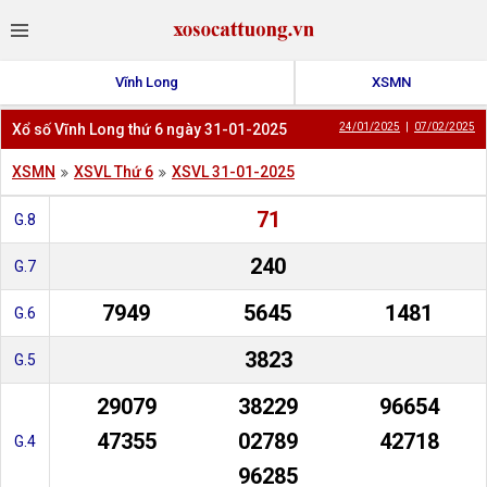
Vĩnh Long
XSMN
Xổ số Vĩnh Long thứ 6 ngày 31-01-2025
24/01/2025
|
07/02/2025
XSMN
XSVL Thứ 6
XSVL 31-01-2025
71
G.8
240
G.7
7949
5645
1481
G.6
3823
G.5
29079
38229
96654
47355
02789
42718
G.4
96285