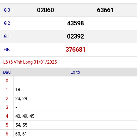
02060
63661
G.3
43598
G.2
02392
G.1
376681
ĐB
Lô tô Vĩnh Long 31/01/2025
Đầu
Lô tô
-
0
18
1
23, 29
2
-
3
40, 49, 45
4
54, 55
5
60, 61
6