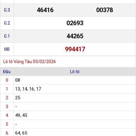
46416
00378
G.3
02693
G.2
44265
G.1
994417
ĐB
Lô tô Vũng Tàu 03/02/2026
Đầu
Lô tô
08
0
13, 14, 16, 17
1
25
2
-
3
49, 45
4
-
5
64, 65
6