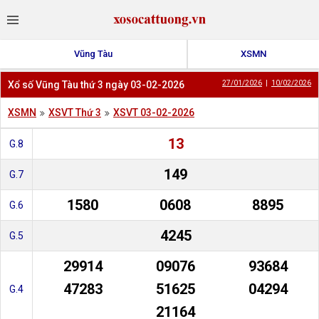
Vũng Tàu
XSMN
Xổ số Vũng Tàu thứ 3 ngày 03-02-2026
27/01/2026
|
10/02/2026
XSMN
XSVT Thứ 3
XSVT 03-02-2026
13
G.8
149
G.7
1580
0608
8895
G.6
4245
G.5
29914
09076
93684
47283
51625
04294
G.4
21164