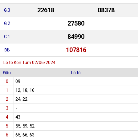
22618
08378
G.3
27580
G.2
84990
G.1
107816
ĐB
Lô tô Kon Tum 02/06/2024
Đầu
Lô tô
09
0
12, 18, 16
1
24, 22
2
-
3
43
4
55, 59, 52
5
65, 66, 63
6