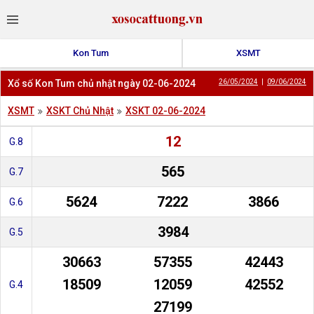
Kon Tum
XSMT
Xổ số Kon Tum chủ nhật ngày 02-06-2024
26/05/2024
|
09/06/2024
XSMT
XSKT Chủ Nhật
XSKT 02-06-2024
12
G.8
565
G.7
5624
7222
3866
G.6
3984
G.5
30663
57355
42443
18509
12059
42552
G.4
27199