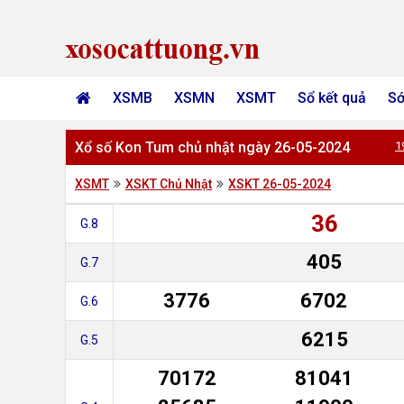
XSMB
XSMN
XSMT
Sổ kết quả
Sớ
Xổ số Kon Tum chủ nhật ngày 26-05-2024
1
XSMT
XSKT Chủ Nhật
XSKT 26-05-2024
36
G.8
405
G.7
3776
6702
G.6
6215
G.5
70172
81041