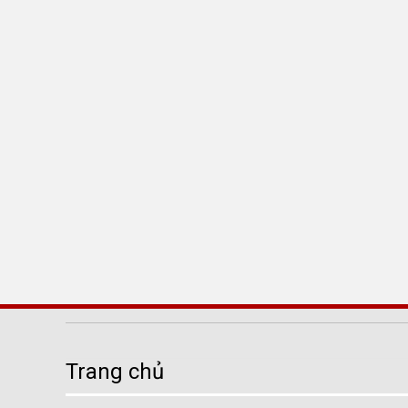
Trang chủ