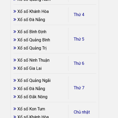
Xổ số Khánh Hòa
Thứ 4
Xổ số Đà Nẵng
Xổ số Bình Định
Thứ 5
Xổ số Quảng Bình
Xổ số Quảng Trị
Xổ số Ninh Thuận
Thứ 6
Xổ số Gia Lai
Xổ số Quảng Ngãi
Thứ 7
Xổ số Đà Nẵng
Xổ số Đắk Nông
Xổ số Kon Tum
Chủ nhật
Xổ số Khánh Hòa