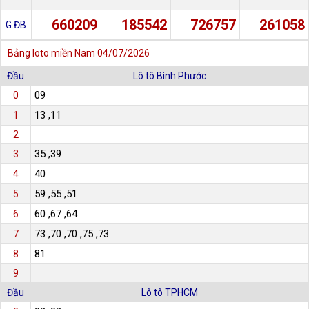
660209
185542
726757
261058
G.ĐB
Bảng loto miền Nam
04/07/2026
Đầu
Lô tô Bình Phước
09
0
13 ,11
1
2
35 ,39
3
40
4
59 ,55 ,51
5
60 ,67 ,64
6
73 ,70 ,70 ,75 ,73
7
81
8
9
Đầu
Lô tô TPHCM