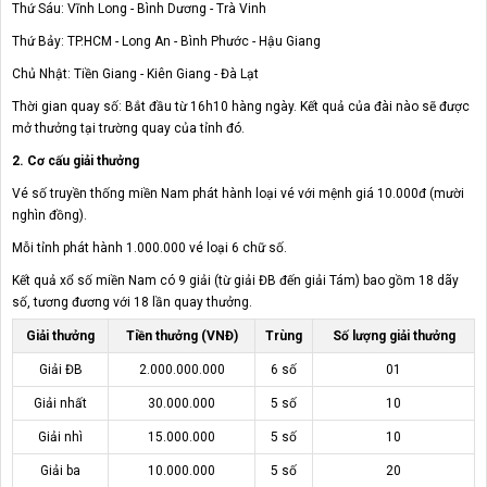
Thứ Sáu: Vĩnh Long - Bình Dương - Trà Vinh
Thứ Bảy: TP.HCM - Long An - Bình Phước - Hậu Giang
Chủ Nhật: Tiền Giang - Kiên Giang - Đà Lạt
Thời gian quay số: Bắt đầu từ 16h10 hàng ngày. Kết quả của đài nào sẽ được
mở thưởng tại trường quay của tỉnh đó.
2. Cơ cấu giải thưởng
Vé số truyền thống miền Nam phát hành loại vé với mệnh giá 10.000đ (mười
nghìn đồng).
Mỗi tỉnh phát hành 1.000.000 vé loại 6 chữ số.
Kết quả xổ số miền Nam có 9 giải (từ giải ĐB đến giải Tám) bao gồm 18 dãy
số, tương đương với 18 lần quay thưởng.
Giải thưởng
Tiền thưởng (VNĐ)
Trùng
Số lượng giải thưởng
Giải ĐB
2.000.000.000
6 số
01
Giải nhất
30.000.000
5 số
10
Giải nhì
15.000.000
5 số
10
Giải ba
10.000.000
5 số
20