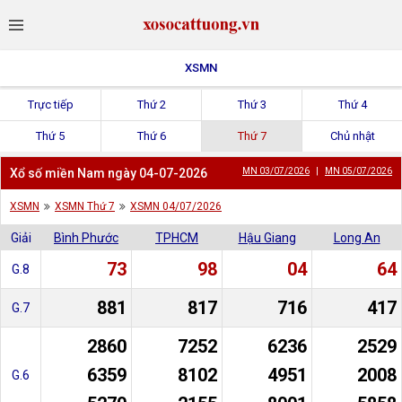
XSMN
Trực tiếp
Thứ 2
Thứ 3
Thứ 4
Thứ 5
Thứ 6
Thứ 7
Chủ nhật
Xổ số miền Nam ngày 04-07-2026
MN 03/07/2026
|
MN 05/07/2026
XSMN
XSMN Thứ 7
XSMN 04/07/2026
Giải
Bình Phước
TPHCM
Hậu Giang
Long An
73
98
04
64
G.8
881
817
716
417
G.7
2860
7252
6236
2529
6359
8102
4951
2008
G.6