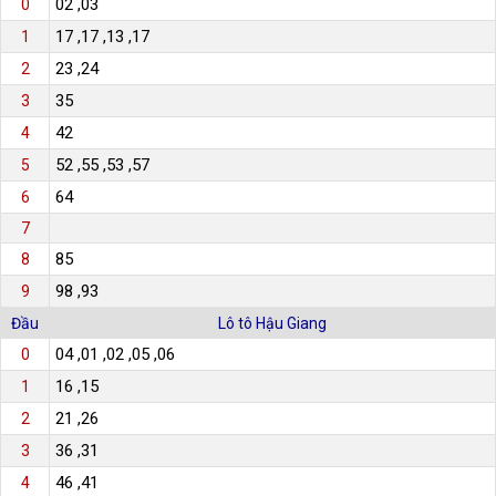
02 ,03
0
17 ,17 ,13 ,17
1
23 ,24
2
35
3
42
4
52 ,55 ,53 ,57
5
64
6
7
85
8
98 ,93
9
Đầu
Lô tô Hậu Giang
04 ,01 ,02 ,05 ,06
0
16 ,15
1
21 ,26
2
36 ,31
3
46 ,41
4