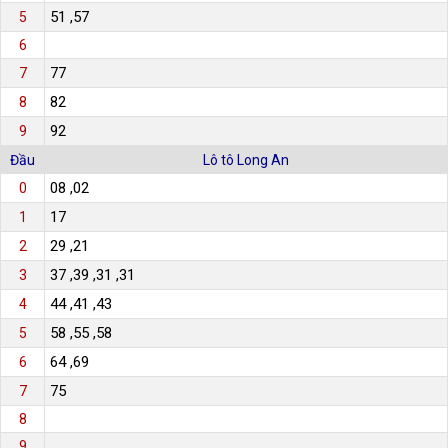
51 ,57
5
6
77
7
82
8
92
9
Đầu
Lô tô Long An
08 ,02
0
17
1
29 ,21
2
37 ,39 ,31 ,31
3
44 ,41 ,43
4
58 ,55 ,58
5
64 ,69
6
75
7
8
9