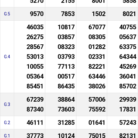
5270
2155
8001
5858
9570
7853
1502
8021
G.5
46035
10817
67077
40755
26275
03857
08305
05637
28567
08323
01282
63375
53013
03793
02331
64344
G.4
10055
77113
82221
45269
05364
00517
63446
36041
85451
86435
38026
85702
67239
38864
57006
29939
G.3
87340
73603
75592
17831
46111
31285
01641
57243
G.2
37773
10124
75015
82131
G.1