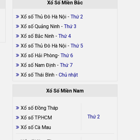
Xổ Số Miền Bắc
Xổ số Thủ Đô Hà Nội
-
Thứ 2
Xổ số Quảng Ninh
-
Thứ 3
Xổ số Bắc Ninh
-
Thứ 4
Xổ số Thủ Đô Hà Nội
-
Thứ 5
Xổ số Hải Phòng
-
Thứ 6
Xổ số Nam Định
-
Thứ 7
Xổ số Thái Bình
-
Chủ nhật
Xổ Số Miền Nam
Xổ số Đồng Tháp
Thứ 2
Xổ số TP.HCM
Xổ số Cà Mau