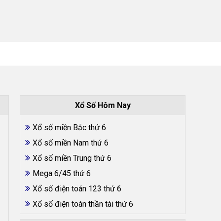
Xổ Số Hôm Nay
Xổ số miền Bắc thứ 6
Xổ số miền Nam thứ 6
Xổ số miền Trung thứ 6
Mega 6/45 thứ 6
Xổ số điện toán 123 thứ 6
Xổ số điện toán thần tài thứ 6