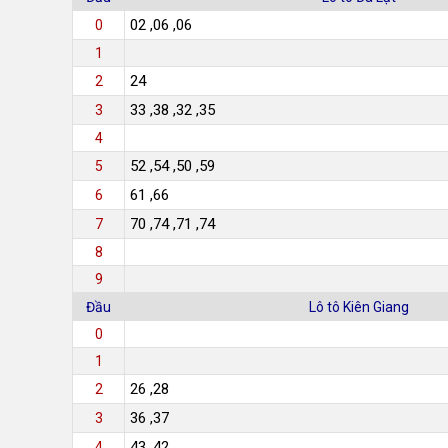
02 ,06 ,06
0
1
24
2
33 ,38 ,32 ,35
3
4
52 ,54 ,50 ,59
5
61 ,66
6
70 ,74 ,71 ,74
7
8
9
Đầu
Lô tô Kiên Giang
0
1
26 ,28
2
36 ,37
3
43 ,42
4