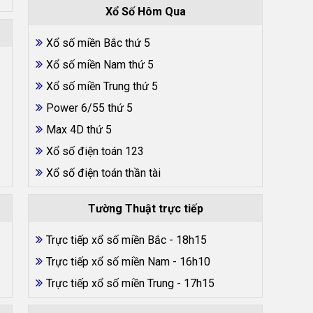
Xổ Số Hôm Qua
Xổ số miền Bắc thứ 5
Xổ số miền Nam thứ 5
Xổ số miền Trung thứ 5
Power 6/55 thứ 5
Max 4D thứ 5
Xổ số điện toán 123
Xổ số điện toán thần tài
Tường Thuật trực tiếp
Trực tiếp xổ số miền Bắc
- 18h15
Trực tiếp xổ số miền Nam
- 16h10
Trực tiếp xổ số miền Trung
- 17h15