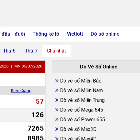
 đầu - đuôi
Thống kê lô
Vietlott
Dò số online
Thứ 6
Thứ 7
Chủ nhật
2026
|
MN 06/07/2026
Dò Vé Số Online
Dò vé số Miền Bắc
Dò vé số Miền Nam
Kiên Giang
Dò vé số Miền Trung
57
Dò vé số Mega 645
126
Dò vé số Power 655
7265
Dò vé số Max3D
8985
Dò vé số Max4D