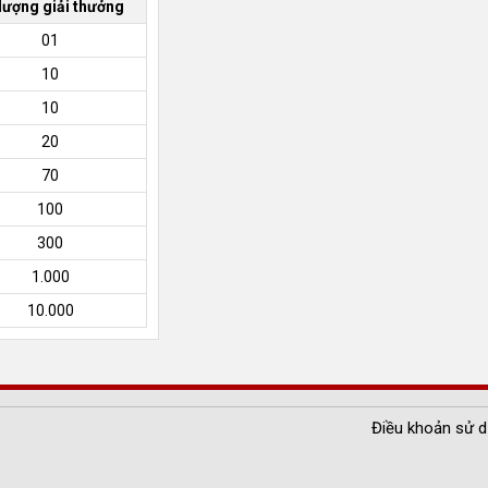
lượng giải thưởng
01
10
10
20
70
100
300
1.000
10.000
Điều khoản sử 