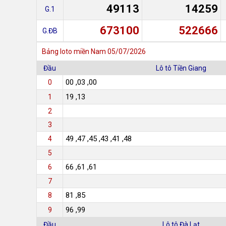
49113
14259
G.1
673100
522666
G.ĐB
Bảng loto miền Nam
05/07/2026
Đầu
Lô tô Tiền Giang
00 ,03 ,00
0
19 ,13
1
2
3
49 ,47 ,45 ,43 ,41 ,48
4
5
66 ,61 ,61
6
7
81 ,85
8
96 ,99
9
Đầu
Lô tô Đà Lạt