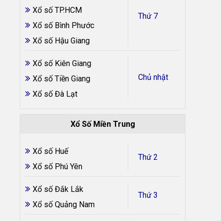
Xổ số TP.HCM
Thứ 7
Xổ số Bình Phước
Xổ số Hậu Giang
Xổ số Kiên Giang
Chủ nhật
Xổ số Tiền Giang
Xổ số Đà Lạt
Xổ Số Miền Trung
Xổ số Huế
Thứ 2
Xổ số Phú Yên
Xổ số Đắk Lắk
Thứ 3
Xổ số Quảng Nam