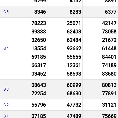
6299
4152
8891
8346
8283
6377
G.5
78223
25071
42147
39833
62403
78058
32650
62484
21672
13554
93662
61448
G.4
69185
55655
84401
66317
12361
74189
03452
58598
83680
08643
60999
80813
G.3
72254
68630
77891
55796
47732
31121
G.2
07185
47489
75669
G.1