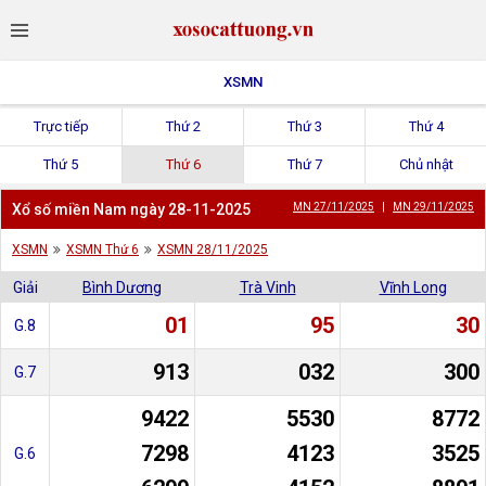
XSMN
Trực tiếp
Thứ 2
Thứ 3
Thứ 4
Thứ 5
Thứ 6
Thứ 7
Chủ nhật
Xổ số miền Nam ngày 28-11-2025
MN 27/11/2025
|
MN 29/11/2025
XSMN
XSMN Thứ 6
XSMN 28/11/2025
Giải
Bình Dương
Trà Vinh
Vĩnh Long
01
95
30
G.8
913
032
300
G.7
9422
5530
8772
7298
4123
3525
G.6