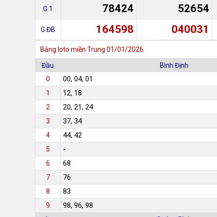
78424
52654
G.1
164598
040031
G.ĐB
Bảng loto miền Trung
01/01/2026
Đầu
Bình Định
00, 04, 01
0
12, 18
1
20, 21, 24
2
37, 34
3
44, 42
4
-
5
68
6
76
7
83
8
98, 96, 98
9