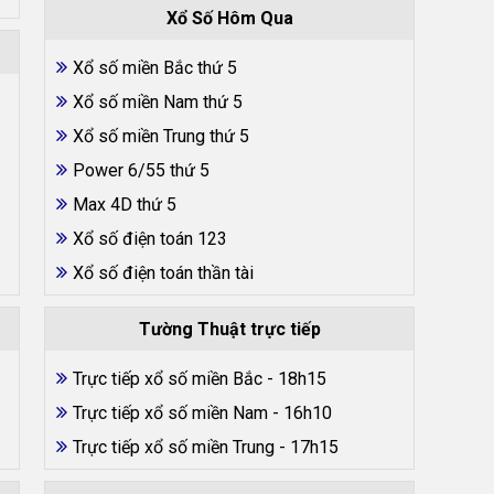
Xổ Số Hôm Qua
Xổ số miền Bắc thứ 5
Xổ số miền Nam thứ 5
Xổ số miền Trung thứ 5
Power 6/55 thứ 5
Max 4D thứ 5
Xổ số điện toán 123
Xổ số điện toán thần tài
Tường Thuật trực tiếp
Trực tiếp xổ số miền Bắc
- 18h15
Trực tiếp xổ số miền Nam
- 16h10
Trực tiếp xổ số miền Trung
- 17h15