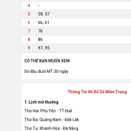
-
4
59, 57
5
66, 61
6
76
7
86
8
97, 95
9
CÓ THỂ BẠN MUỐN XEM
Sớ đầu đuôi MT 30 ngày
Thông Tin Về Xổ Số Miền Trung
1. Lịch mở thưởng
Thứ Hai: Phú Yên - TT.Huế
Thứ Ba: Quảng Nam - Đắk Lắk
Thứ Tư: Khánh Hòa - Đà Nẵng