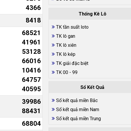
4366
Thống Kê Lô
8418
TK tần suất loto
68521
TK lô gan
41961
TK lô xiên
53128
TK lô kép
66016
TK giải đặc biệt
10416
TK 00 - 99
64757
Sổ Kết Quả
40595
Sổ kết quả miền Bắc
39986
Sổ kết quả miền Nam
88431
Sổ kết quả miền Trung
68804