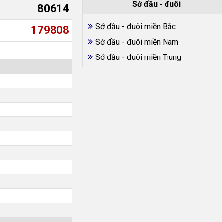
Sớ đầu - đuôi
80614
Sớ đầu - đuôi miền Bắc
179808
Sớ đầu - đuôi miền Nam
Sớ đầu - đuôi miền Trung