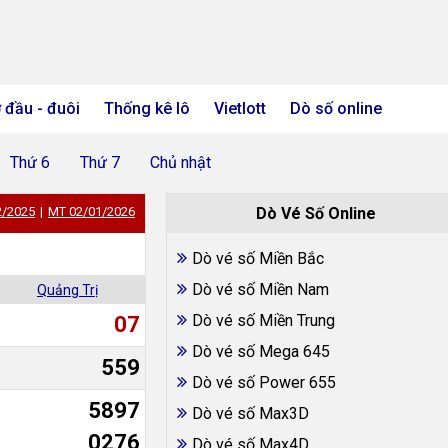
 đầu - đuôi
Thống kê lô
Vietlott
Dò số online
Thứ 6
Thứ 7
Chủ nhật
2/2025
|
MT 02/01/2026
Dò Vé Số Online
Dò vé số Miền Bắc
Dò vé số Miền Nam
Quảng Trị
Dò vé số Miền Trung
07
Dò vé số Mega 645
559
Dò vé số Power 655
5897
Dò vé số Max3D
0276
Dò vé số Max4D