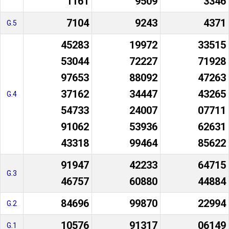
1161
9509
3346
7104
9243
4371
G.5
45283
19972
33515
53044
72227
71928
97653
88092
47263
37162
34447
43265
G.4
54733
24007
07711
91062
53936
62631
43318
99464
85622
91947
42233
64715
G.3
46757
60880
44884
84696
99870
22994
G.2
10576
91317
06149
G.1