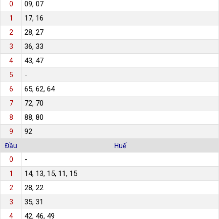
09, 07
0
17, 16
1
28, 27
2
36, 33
3
43, 47
4
-
5
65, 62, 64
6
72, 70
7
88, 80
8
92
9
Đầu
Huế
-
0
14, 13, 15, 11, 15
1
28, 22
2
35, 31
3
42, 46, 49
4