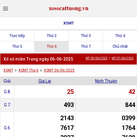
XSMT
Trực tiếp
Thứ 2
Thứ 3
Thứ 4
Thứ 5
Thứ 6
Thứ 7
Chủ nhật
Xổ số miền Trung ngày 06-06-2025
MT 05/06/2025
|
MT 07/06/2025
XSMT
XSMT Thứ 6
XSMT 06/06/2025
Giải
Gia Lai
Ninh Thuận
25
42
G.8
493
844
G.7
2143
0399
7617
1764
G.6