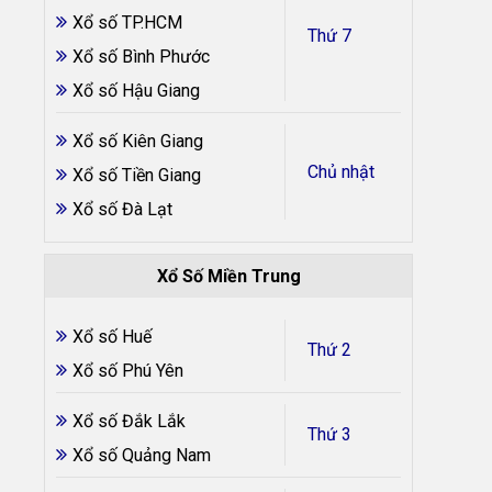
Xổ số TP.HCM
Thứ 7
Xổ số Bình Phước
Xổ số Hậu Giang
Xổ số Kiên Giang
Chủ nhật
Xổ số Tiền Giang
Xổ số Đà Lạt
Xổ Số Miền Trung
Xổ số Huế
Thứ 2
Xổ số Phú Yên
Xổ số Đắk Lắk
Thứ 3
Xổ số Quảng Nam