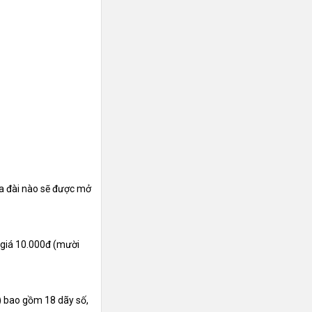
ủa đài nào sẽ được mở
 giá 10.000đ (mười
m) bao gồm 18 dãy số,