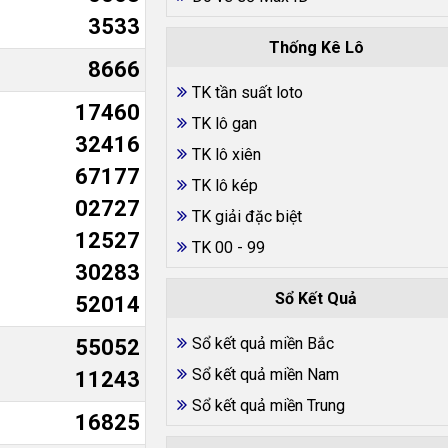
3533
Thống Kê Lô
8666
TK tần suất loto
17460
TK lô gan
32416
TK lô xiên
67177
TK lô kép
02727
TK giải đặc biệt
12527
TK 00 - 99
30283
Sổ Kết Quả
52014
Sổ kết quả miền Bắc
55052
Sổ kết quả miền Nam
11243
Sổ kết quả miền Trung
16825