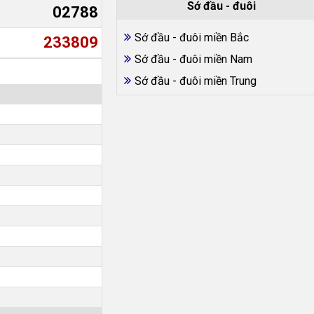
Sớ đầu - đuôi
02788
Sớ đầu - đuôi miền Bắc
233809
Sớ đầu - đuôi miền Nam
Sớ đầu - đuôi miền Trung