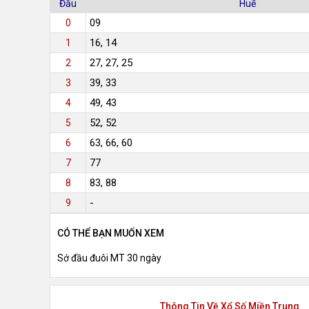
Đầu
Huế
09
0
16, 14
1
27, 27, 25
2
39, 33
3
49, 43
4
52, 52
5
63, 66, 60
6
77
7
83, 88
8
-
9
CÓ THỂ BẠN MUỐN XEM
Sớ đầu đuôi MT 30 ngày
Thông Tin Về Xổ Số Miền Trung