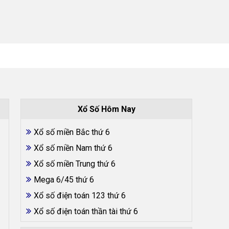
Xổ Số Hôm Nay
Xổ số miền Bắc thứ 6
Xổ số miền Nam thứ 6
Xổ số miền Trung thứ 6
Mega 6/45 thứ 6
Xổ số điện toán 123 thứ 6
Xổ số điện toán thần tài thứ 6