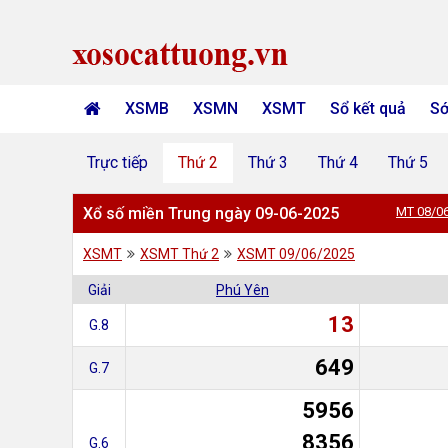
XSMB
XSMN
XSMT
Sổ kết quả
Sớ
Trực tiếp
Thứ 2
Thứ 3
Thứ 4
Thứ 5
Xổ số miền Trung ngày 09-06-2025
MT 08/0
XSMT
XSMT Thứ 2
XSMT 09/06/2025
Giải
Phú Yên
13
G.8
649
G.7
5956
8356
G.6