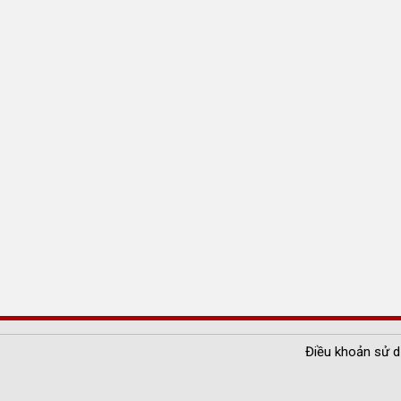
Điều khoản sử 