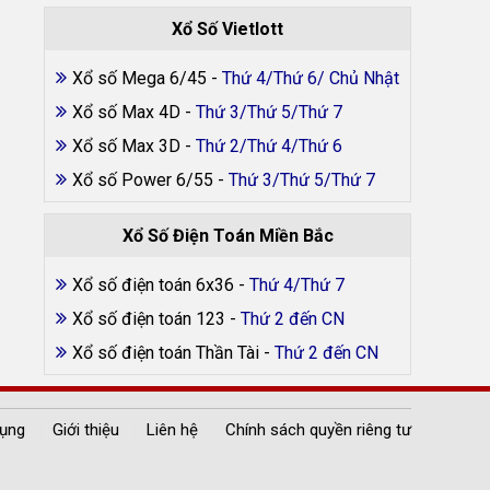
Xổ Số Vietlott
Xổ số Mega 6/45
-
Thứ 4/Thứ 6/ Chủ Nhật
Xổ số Max 4D
-
Thứ 3/Thứ 5/Thứ 7
Xổ số Max 3D
-
Thứ 2/Thứ 4/Thứ 6
Xổ số Power 6/55
-
Thứ 3/Thứ 5/Thứ 7
Xổ Số Điện Toán Miền Bắc
Xổ số điện toán 6x36
-
Thứ 4/Thứ 7
Xổ số điện toán 123
-
Thứ 2 đến CN
Xổ số điện toán Thần Tài
-
Thứ 2 đến CN
dụng
Giới thiệu
Liên hệ
Chính sách quyền riêng tư