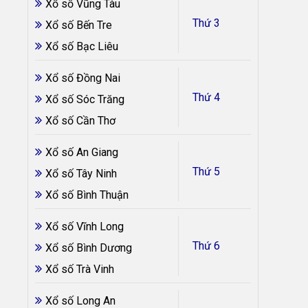
Xổ số Vũng Tàu
Thứ 3
Xổ số Bến Tre
Xổ số Bạc Liêu
Xổ số Đồng Nai
Thứ 4
Xổ số Sóc Trăng
Xổ số Cần Thơ
Xổ số An Giang
Thứ 5
Xổ số Tây Ninh
Xổ số Bình Thuận
Xổ số Vĩnh Long
Thứ 6
Xổ số Bình Dương
Xổ số Trà Vinh
Xổ số Long An