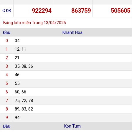
922294
863759
505605
G.ĐB
Bảng loto miền Trung
13/04/2025
Đầu
Khánh Hòa
04
0
12, 11
1
21
2
35, 38, 36
3
46
4
55
5
60, 66
6
75, 72, 78
7
89, 83, 82
8
94
9
Đầu
Kon Tum