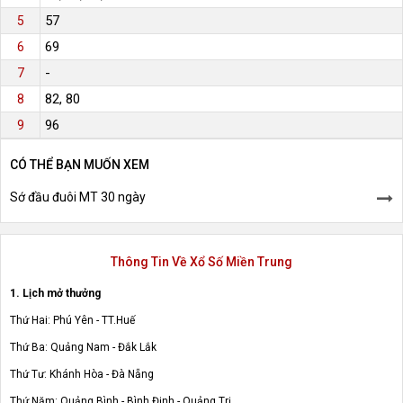
57
5
69
6
-
7
82, 80
8
96
9
CÓ THỂ BẠN MUỐN XEM
Sớ đầu đuôi MT 30 ngày
Thông Tin Về Xổ Số Miền Trung
1. Lịch mở thưởng
Thứ Hai: Phú Yên - TT.Huế
Thứ Ba: Quảng Nam - Đắk Lắk
Thứ Tư: Khánh Hòa - Đà Nẵng
Thứ Năm: Quảng Bình - Bình Định - Quảng Trị