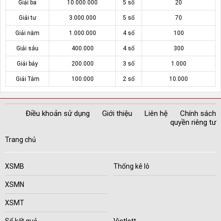
Giải ba
10.000.000
5 số
20
Giải tư
3.000.000
5 số
70
Giải năm
1.000.000
4 số
100
Giải sáu
400.000
4 số
300
Giải bảy
200.000
3 số
1.000
Giải Tám
100.000
2 số
10.000
Điều khoản sử dụng
Giới thiệu
Liên hệ
Chính sách
quyền riêng tư
Trang chủ
XSMB
Thống kê lô
XSMN
XSMT