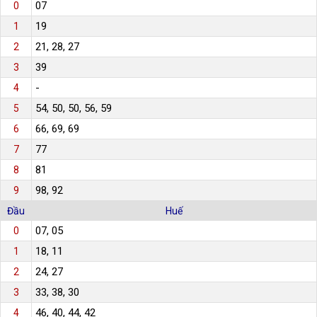
07
0
19
1
21, 28, 27
2
39
3
-
4
54, 50, 50, 56, 59
5
66, 69, 69
6
77
7
81
8
98, 92
9
Đầu
Huế
07, 05
0
18, 11
1
24, 27
2
33, 38, 30
3
46, 40, 44, 42
4