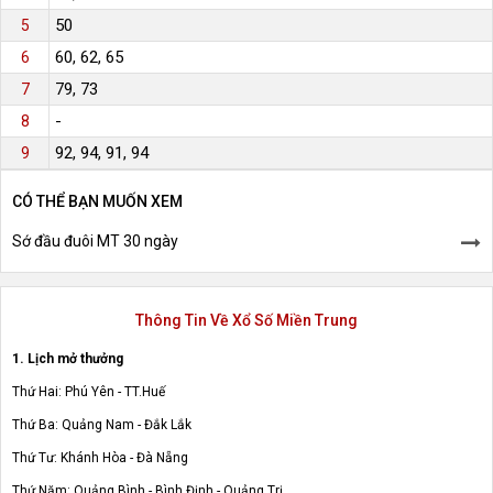
50
5
60, 62, 65
6
79, 73
7
-
8
92, 94, 91, 94
9
CÓ THỂ BẠN MUỐN XEM
Sớ đầu đuôi MT 30 ngày
Thông Tin Về Xổ Số Miền Trung
1. Lịch mở thưởng
Thứ Hai: Phú Yên - TT.Huế
Thứ Ba: Quảng Nam - Đắk Lắk
Thứ Tư: Khánh Hòa - Đà Nẵng
Thứ Năm: Quảng Bình - Bình Định - Quảng Trị