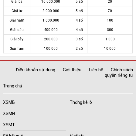
Giải ba
10.000.000
5 số
20
Giải tư
3.000.000
5 số
70
Giải năm
1.000.000
4 số
100
Giải sáu
400.000
4 số
300
Giải bảy
200.000
3 số
1.000
Giải Tám
100.000
2 số
10.000
Điều khoản sử dụng
Giới thiệu
Liên hệ
Chính sách
quyền riêng tư
Trang chủ
XSMB
Thống kê lô
XSMN
XSMT