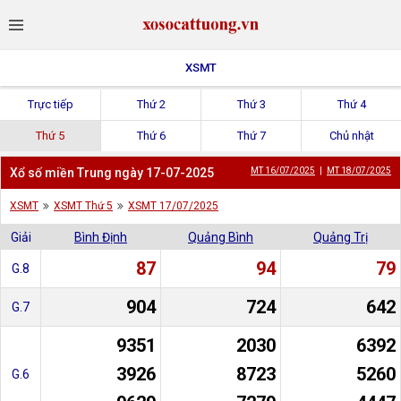
XSMT
Trực tiếp
Thứ 2
Thứ 3
Thứ 4
Thứ 5
Thứ 6
Thứ 7
Chủ nhật
Xổ số miền Trung ngày 17-07-2025
MT 16/07/2025
|
MT 18/07/2025
XSMT
XSMT Thứ 5
XSMT 17/07/2025
Giải
Bình Định
Quảng Bình
Quảng Trị
87
94
79
G.8
904
724
642
G.7
9351
2030
6392
3926
8723
5260
G.6