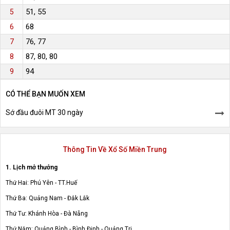
51, 55
5
68
6
76, 77
7
87, 80, 80
8
94
9
CÓ THỂ BẠN MUỐN XEM
Sớ đầu đuôi MT 30 ngày
Thông Tin Về Xổ Số Miền Trung
1. Lịch mở thưởng
Thứ Hai: Phú Yên - TT.Huế
Thứ Ba: Quảng Nam - Đắk Lắk
Thứ Tư: Khánh Hòa - Đà Nẵng
Thứ Năm: Quảng Bình - Bình Định - Quảng Trị