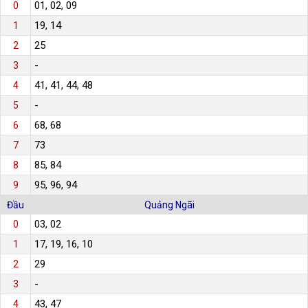
01, 02, 09
0
19, 14
1
25
2
-
3
41, 41, 44, 48
4
-
5
68, 68
6
73
7
85, 84
8
95, 96, 94
9
Đầu
Quảng Ngãi
03, 02
0
17, 19, 16, 10
1
29
2
-
3
43, 47
4